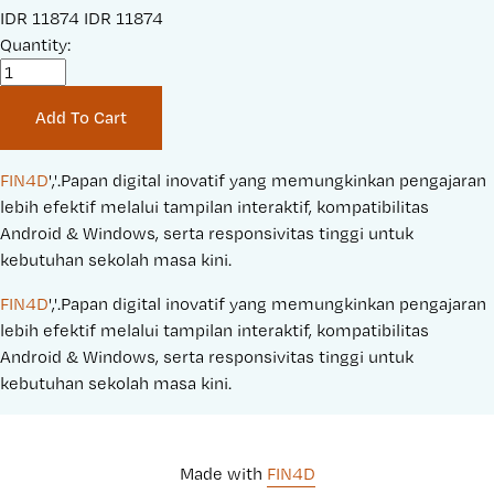
S
IDR 11874
O
IDR 11874
a
Quantity:
r
l
i
e
g
Add To Cart
P
i
r
n
i
a
FIN4D
','.Papan digital inovatif yang memungkinkan pengajaran 
c
l
lebih efektif melalui tampilan interaktif, kompatibilitas 
e
P
Android & Windows, serta responsivitas tinggi untuk 
:
r
kebutuhan sekolah masa kini.
i
FIN4D
','.Papan digital inovatif yang memungkinkan pengajaran 
c
lebih efektif melalui tampilan interaktif, kompatibilitas 
e
Android & Windows, serta responsivitas tinggi untuk 
:
kebutuhan sekolah masa kini.
Made with 
FIN4D