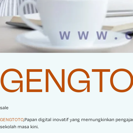
GENGTO
sale
GENGTOTO
,Papan digital inovatif yang memungkinkan pengajara
sekolah masa kini.