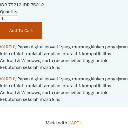
S
IDR 75212
O
IDR 75212
a
Quantity:
r
l
i
e
g
Add To Cart
P
i
r
n
i
a
KARTU
','.Papan digital inovatif yang memungkinkan pengajaran 
c
l
lebih efektif melalui tampilan interaktif, kompatibilitas 
e
P
Android & Windows, serta responsivitas tinggi untuk 
:
r
kebutuhan sekolah masa kini.
i
KARTU
','.Papan digital inovatif yang memungkinkan pengajaran 
c
lebih efektif melalui tampilan interaktif, kompatibilitas 
e
Android & Windows, serta responsivitas tinggi untuk 
:
kebutuhan sekolah masa kini.
Made with 
KARTU