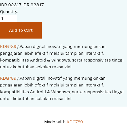
S
IDR 92317
O
IDR 92317
a
Quantity:
r
l
i
e
g
Add To Cart
P
i
r
n
i
a
KDG789
','.Papan digital inovatif yang memungkinkan 
c
l
pengajaran lebih efektif melalui tampilan interaktif, 
e
P
kompatibilitas Android & Windows, serta responsivitas tinggi 
:
r
untuk kebutuhan sekolah masa kini.
i
KDG789
','.Papan digital inovatif yang memungkinkan 
c
pengajaran lebih efektif melalui tampilan interaktif, 
e
kompatibilitas Android & Windows, serta responsivitas tinggi 
:
untuk kebutuhan sekolah masa kini.
Made with 
KDG789