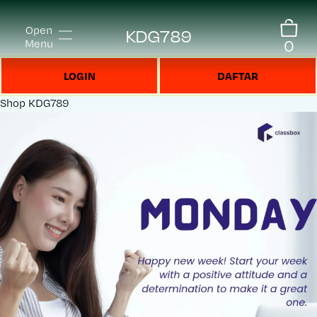
Open
KDG789
0
Menu
LOGIN
DAFTAR
Shop
KDG789