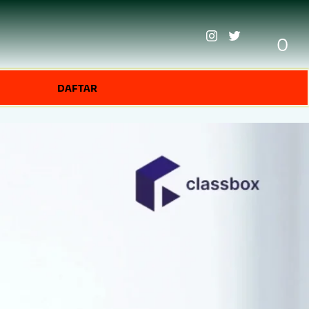
0
DAFTAR