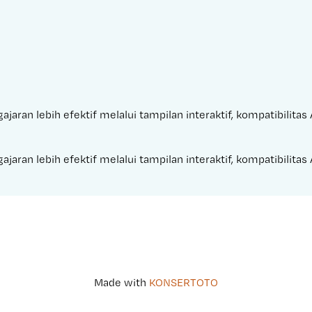
ajaran lebih efektif melalui tampilan interaktif, kompatibilitas
ajaran lebih efektif melalui tampilan interaktif, kompatibilitas
Made with 
KONSERTOTO