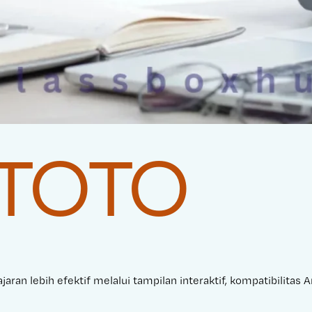
TOTO
aran lebih efektif melalui tampilan interaktif, kompatibilitas