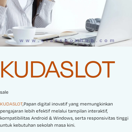
KUDASLOT
sale
KUDASLOT
,Papan digital inovatif yang memungkinkan
pengajaran lebih efektif melalui tampilan interaktif,
kompatibilitas Android & Windows, serta responsivitas tinggi
untuk kebutuhan sekolah masa kini.