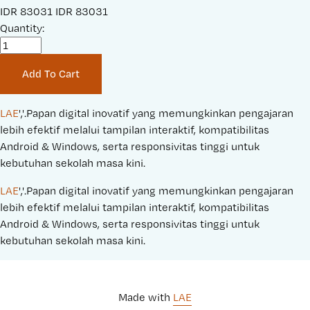
S
IDR 83031
O
IDR 83031
a
Quantity:
r
l
i
e
g
Add To Cart
P
i
r
n
i
a
LAE
','.Papan digital inovatif yang memungkinkan pengajaran 
c
l
lebih efektif melalui tampilan interaktif, kompatibilitas 
e
P
Android & Windows, serta responsivitas tinggi untuk 
:
r
kebutuhan sekolah masa kini.
i
LAE
','.Papan digital inovatif yang memungkinkan pengajaran 
c
lebih efektif melalui tampilan interaktif, kompatibilitas 
e
Android & Windows, serta responsivitas tinggi untuk 
:
kebutuhan sekolah masa kini.
Made with 
LAE