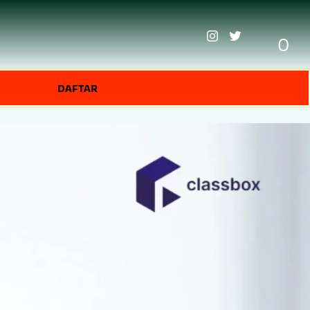
0
DAFTAR