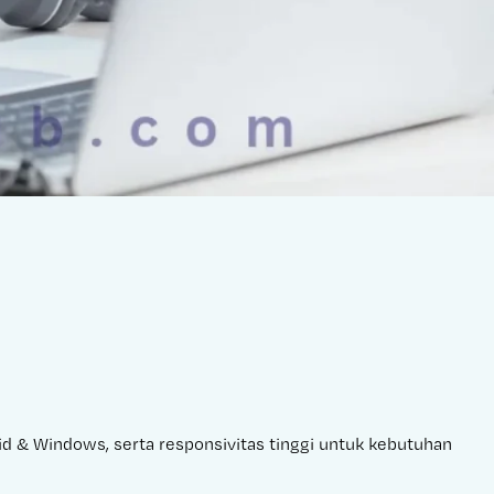
oid & Windows, serta responsivitas tinggi untuk kebutuhan