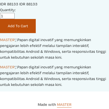
S
IDR 88133
O
IDR 88133
a
Quantity:
r
l
i
e
g
Add To Cart
P
i
r
n
i
a
MASTER
','.Papan digital inovatif yang memungkinkan 
c
l
pengajaran lebih efektif melalui tampilan interaktif, 
e
P
kompatibilitas Android & Windows, serta responsivitas tinggi 
:
r
untuk kebutuhan sekolah masa kini.
i
MASTER
','.Papan digital inovatif yang memungkinkan 
c
pengajaran lebih efektif melalui tampilan interaktif, 
e
kompatibilitas Android & Windows, serta responsivitas tinggi 
:
untuk kebutuhan sekolah masa kini.
Made with 
MASTER