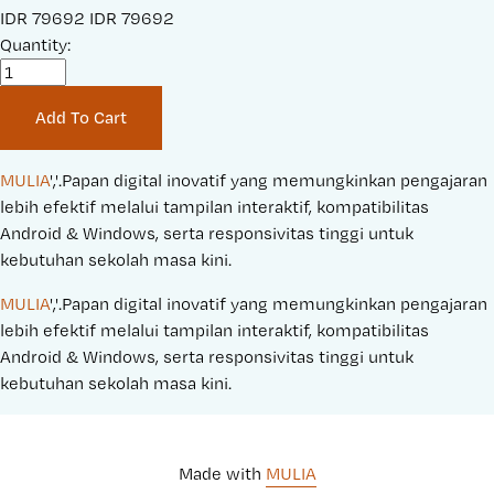
S
IDR 79692
O
IDR 79692
a
Quantity:
r
l
i
e
g
Add To Cart
P
i
r
n
i
a
MULIA
','.Papan digital inovatif yang memungkinkan pengajaran 
c
l
lebih efektif melalui tampilan interaktif, kompatibilitas 
e
P
Android & Windows, serta responsivitas tinggi untuk 
:
r
kebutuhan sekolah masa kini.
i
MULIA
','.Papan digital inovatif yang memungkinkan pengajaran 
c
lebih efektif melalui tampilan interaktif, kompatibilitas 
e
Android & Windows, serta responsivitas tinggi untuk 
:
kebutuhan sekolah masa kini.
Made with 
MULIA