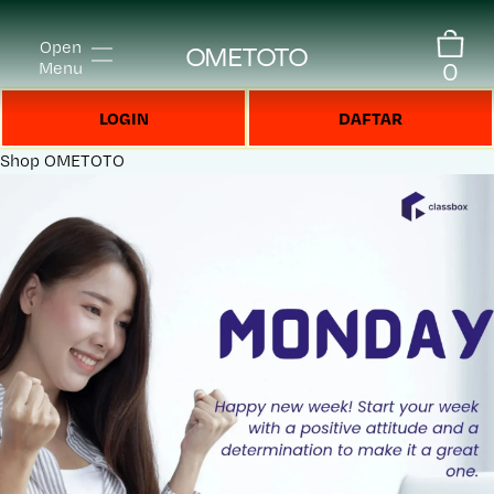
Open
OMETOTO
0
Menu
LOGIN
DAFTAR
Shop
OMETOTO