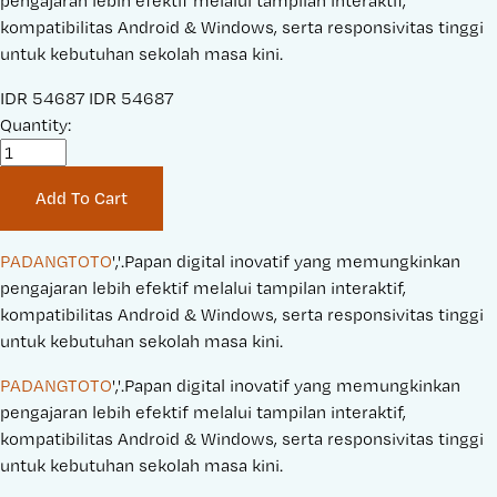
pengajaran lebih efektif melalui tampilan interaktif,
kompatibilitas Android & Windows, serta responsivitas tinggi
untuk kebutuhan sekolah masa kini.
S
IDR 54687
O
IDR 54687
a
Quantity:
r
l
i
e
g
Add To Cart
P
i
r
n
i
a
PADANGTOTO
','.Papan digital inovatif yang memungkinkan 
c
l
pengajaran lebih efektif melalui tampilan interaktif, 
e
P
kompatibilitas Android & Windows, serta responsivitas tinggi 
:
r
untuk kebutuhan sekolah masa kini.
i
PADANGTOTO
','.Papan digital inovatif yang memungkinkan 
c
pengajaran lebih efektif melalui tampilan interaktif, 
e
kompatibilitas Android & Windows, serta responsivitas tinggi 
:
untuk kebutuhan sekolah masa kini.