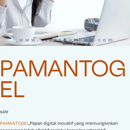
PAMANTOG
EL
sale
PAMANTOGEL
,Papan digital inovatif yang memungkinkan