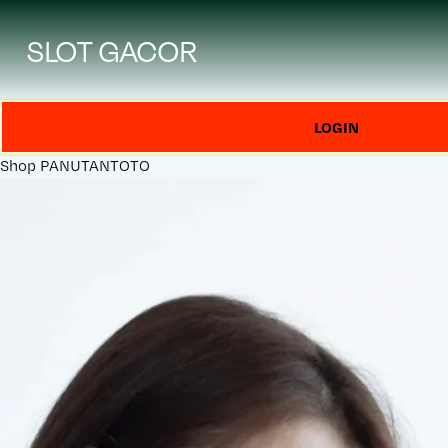
SLOT GACOR
LOGIN
Shop
PANUTANTOTO