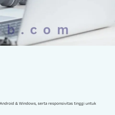
s Android & Windows, serta responsivitas tinggi untuk