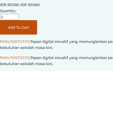
S
IDR 85080
O
IDR 85080
a
Quantity:
r
l
i
e
g
Add To Cart
P
i
r
n
i
a
PANUTANTOTO
','.Papan digital inovatif yang memungkinkan pe
c
l
kebutuhan sekolah masa kini.
e
P
PANUTANTOTO
','.Papan digital inovatif yang memungkinkan pe
:
r
kebutuhan sekolah masa kini.
i
c
e
: