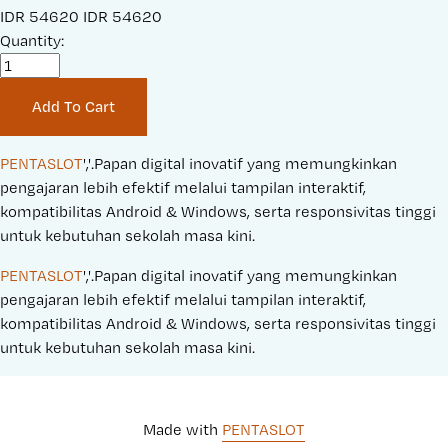
S
IDR 54620
O
IDR 54620
a
Quantity:
r
l
i
e
g
Add To Cart
P
i
r
n
i
a
PENTASLOT
','.Papan digital inovatif yang memungkinkan 
c
l
pengajaran lebih efektif melalui tampilan interaktif, 
e
P
kompatibilitas Android & Windows, serta responsivitas tinggi 
:
r
untuk kebutuhan sekolah masa kini.
i
PENTASLOT
','.Papan digital inovatif yang memungkinkan 
c
pengajaran lebih efektif melalui tampilan interaktif, 
e
kompatibilitas Android & Windows, serta responsivitas tinggi 
:
untuk kebutuhan sekolah masa kini.
Made with 
PENTASLOT