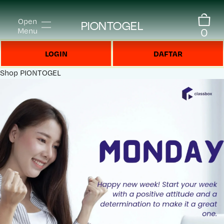
Open
PIONTOGEL
0
Menu
LOGIN
DAFTAR
Shop
PIONTOGEL