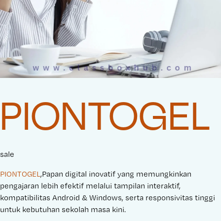
PIONTOGEL
sale
PIONTOGEL
,Papan digital inovatif yang memungkinkan
pengajaran lebih efektif melalui tampilan interaktif,
kompatibilitas Android & Windows, serta responsivitas tinggi
untuk kebutuhan sekolah masa kini.