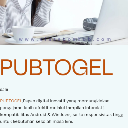
PUBTOGEL
sale
PUBTOGEL
,Papan digital inovatif yang memungkinkan
pengajaran lebih efektif melalui tampilan interaktif,
kompatibilitas Android & Windows, serta responsivitas tinggi
untuk kebutuhan sekolah masa kini.