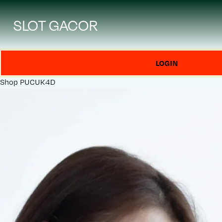
SLOT GACOR
LOGIN
Shop
PUCUK4D