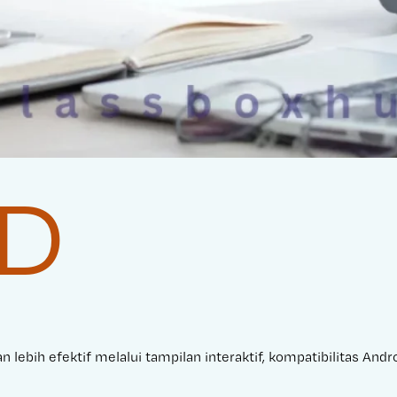
D
 lebih efektif melalui tampilan interaktif, kompatibilitas And