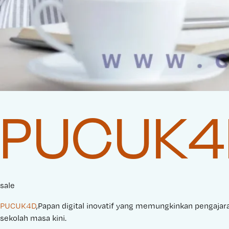
PUCUK4
sale
PUCUK4D
,Papan digital inovatif yang memungkinkan pengajaran
sekolah masa kini.