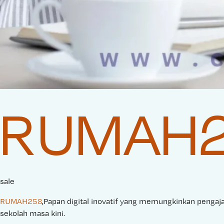
RUMAH
sale
RUMAH258
,Papan digital inovatif yang memungkinkan pengajar
sekolah masa kini.