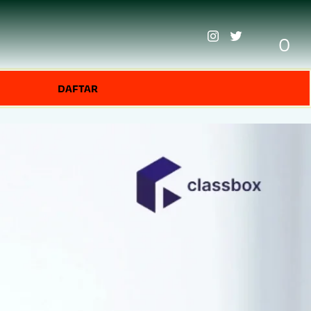
0
DAFTAR