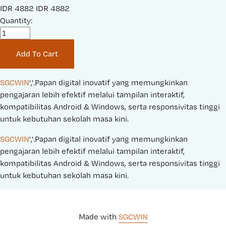
S
IDR 4882
O
IDR 4882
a
Quantity:
r
l
i
e
g
Add To Cart
P
i
r
n
i
a
SGCWIN
','.Papan digital inovatif yang memungkinkan 
c
l
pengajaran lebih efektif melalui tampilan interaktif, 
e
P
kompatibilitas Android & Windows, serta responsivitas tinggi 
:
r
untuk kebutuhan sekolah masa kini.
i
SGCWIN
','.Papan digital inovatif yang memungkinkan 
c
pengajaran lebih efektif melalui tampilan interaktif, 
e
kompatibilitas Android & Windows, serta responsivitas tinggi 
:
untuk kebutuhan sekolah masa kini.
Made with 
SGCWIN