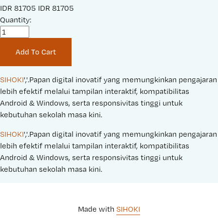
S
IDR 81705
O
IDR 81705
a
Quantity:
r
l
i
e
g
Add To Cart
P
i
r
n
i
a
SIHOKI
','.Papan digital inovatif yang memungkinkan pengajaran 
c
l
lebih efektif melalui tampilan interaktif, kompatibilitas 
e
P
Android & Windows, serta responsivitas tinggi untuk 
:
r
kebutuhan sekolah masa kini.
i
SIHOKI
','.Papan digital inovatif yang memungkinkan pengajaran 
c
lebih efektif melalui tampilan interaktif, kompatibilitas 
e
Android & Windows, serta responsivitas tinggi untuk 
:
kebutuhan sekolah masa kini.
Made with 
SIHOKI