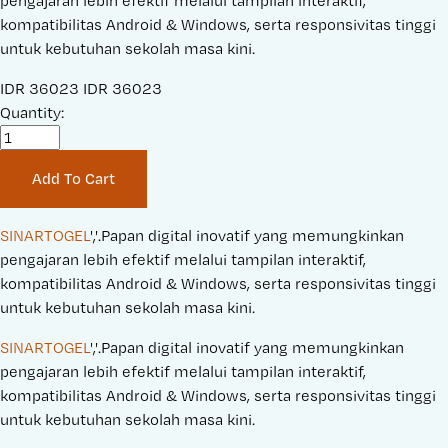
pengajaran lebih efektif melalui tampilan interaktif,
kompatibilitas Android & Windows, serta responsivitas tinggi
untuk kebutuhan sekolah masa kini.
S
IDR 36023
O
IDR 36023
a
Quantity:
r
l
i
e
g
Add To Cart
P
i
r
n
i
a
SINARTOGEL
','.Papan digital inovatif yang memungkinkan 
c
l
pengajaran lebih efektif melalui tampilan interaktif, 
e
P
kompatibilitas Android & Windows, serta responsivitas tinggi 
:
r
untuk kebutuhan sekolah masa kini.
i
SINARTOGEL
','.Papan digital inovatif yang memungkinkan 
c
pengajaran lebih efektif melalui tampilan interaktif, 
e
kompatibilitas Android & Windows, serta responsivitas tinggi 
:
untuk kebutuhan sekolah masa kini.