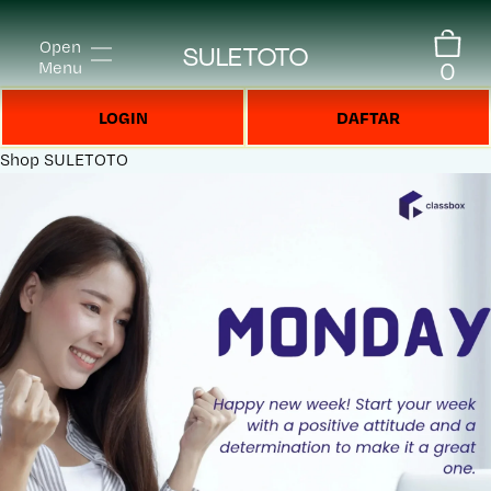
Open
SULETOTO
0
Menu
LOGIN
DAFTAR
Shop
SULETOTO