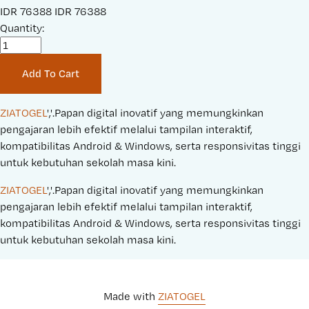
S
IDR 76388
O
IDR 76388
a
Quantity:
r
l
i
e
g
Add To Cart
P
i
r
n
i
a
ZIATOGEL
','.Papan digital inovatif yang memungkinkan 
c
l
pengajaran lebih efektif melalui tampilan interaktif, 
e
P
kompatibilitas Android & Windows, serta responsivitas tinggi 
:
r
untuk kebutuhan sekolah masa kini.
i
ZIATOGEL
','.Papan digital inovatif yang memungkinkan 
c
pengajaran lebih efektif melalui tampilan interaktif, 
e
kompatibilitas Android & Windows, serta responsivitas tinggi 
:
untuk kebutuhan sekolah masa kini.
Made with 
ZIATOGEL