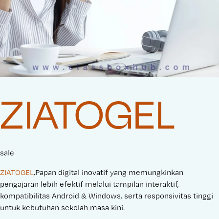
ZIATOGEL
sale
ZIATOGEL
,Papan digital inovatif yang memungkinkan
pengajaran lebih efektif melalui tampilan interaktif,
kompatibilitas Android & Windows, serta responsivitas tinggi
untuk kebutuhan sekolah masa kini.