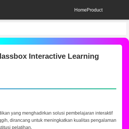
Home
Product
ssbox Interactive Learning
dikan yang menghadirkan solusi pembelajaran interaktif
nggih, dirancang untuk meningkatkan kualitas pengalaman
itusi pelatihan.