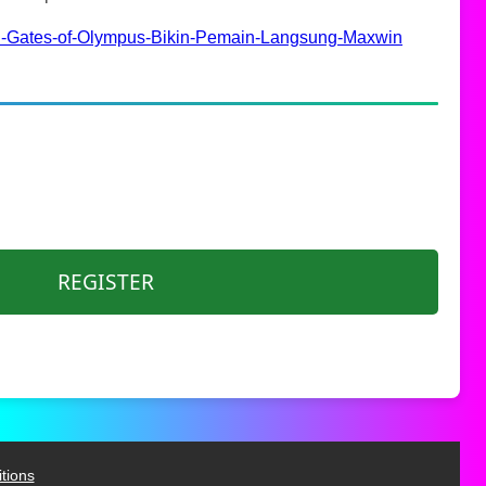
u-Gates-of-Olympus-Bikin-Pemain-Langsung-Maxwin
REGISTER
tions