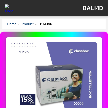
BALI4D
Home
»
Product
»
BALI4D