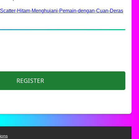
Scatter-Hitam-Menghujani-Pemain-dengan-Cuan-Deras
REGISTER
ions