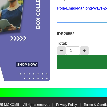
Pola-Emas-Mahjong-Ways-2-
IDR26552
Total:
−
+
25 MGKOMIK - All rights reserved. |
Privacy Policy
|
Terms & Condit