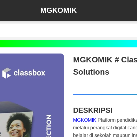
MGKOMIK
MGKOMIK # Class
Solutions
DESKRIPSI
MGKOMIK
,Platform pendidik
melalui perangkat digital ca
belajar di sekolah maupun inst