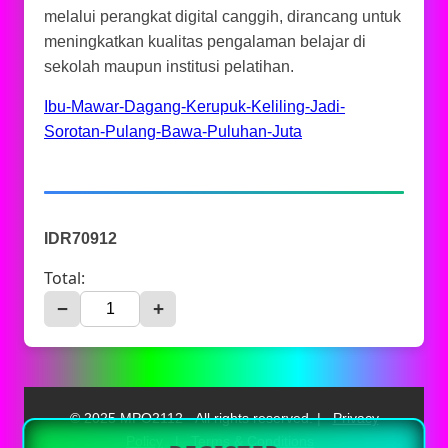
melalui perangkat digital canggih, dirancang untuk
meningkatkan kualitas pengalaman belajar di
sekolah maupun institusi pelatihan.
Ibu-Mawar-Dagang-Kerupuk-Keliling-Jadi-
Sorotan-Pulang-Bawa-Puluhan-Juta
IDR70912
Total:
−
+
© 2025 MPO2112 - All rights reserved. |
Privacy
Policy
|
Terms & Conditions