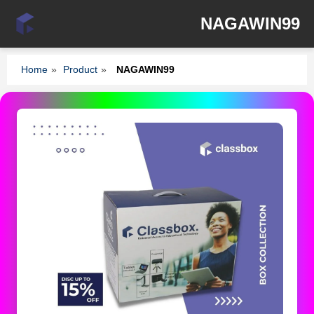
NAGAWIN99
Home
»
Product
»
NAGAWIN99