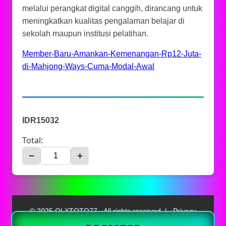
melalui perangkat digital canggih, dirancang untuk
meningkatkan kualitas pengalaman belajar di
sekolah maupun institusi pelatihan.
Member-Baru-Amankan-Kemenangan-Rp12-Juta-
di-Mahjong-Ways-Cuma-Modal-Awal
IDR15032
Total:
−
+
© 2025 OLXTOTO77 - All rights reserved. |
Privacy
Policy
|
Terms & Conditions