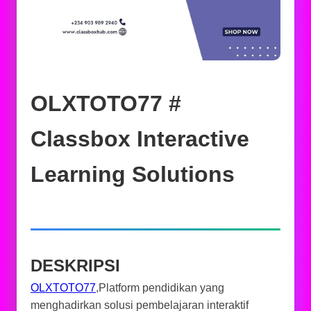
OLXTOTO77 #
Classbox Interactive
Learning Solutions
DESKRIPSI
OLXTOTO77
,Platform pendidikan yang
menghadirkan solusi pembelajaran interaktif