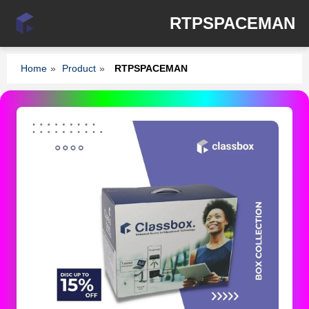
RTPSPACEMAN
Home
»
Product
»
RTPSPACEMAN