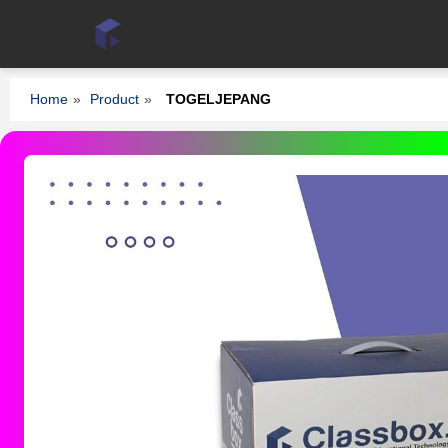
Home
»
Product
»
TOGELJEPANG