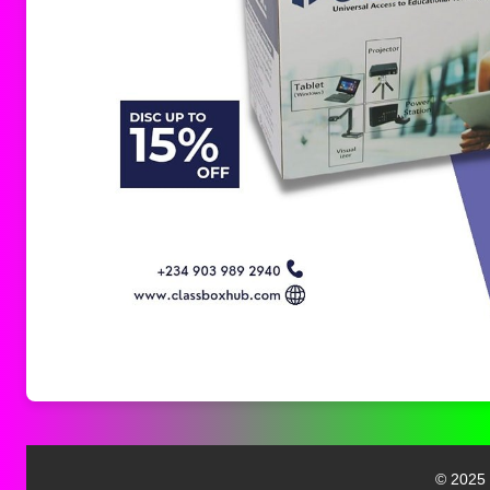
© 2025 