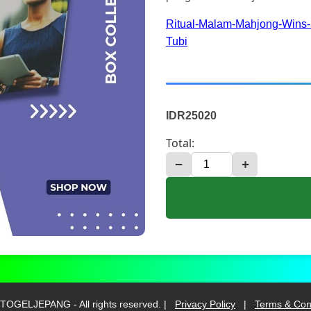
Ritual-Malam-Mahjong-Wins-3
Tubi
IDR25020
Total:
−
+
TOGELJEPANG - All rights reserved. |
Privacy Policy
|
Terms & Con