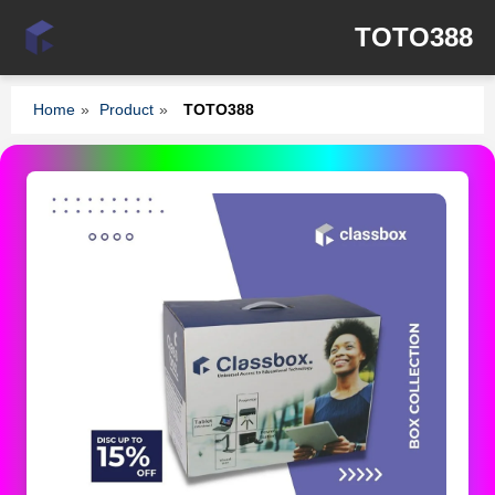
TOTO388
Home
»
Product
»
TOTO388