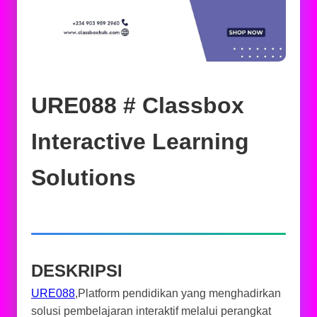
URE088 # Classbox
Interactive Learning
Solutions
DESKRIPSI
URE088
,Platform pendidikan yang menghadirkan
solusi pembelajaran interaktif melalui perangkat