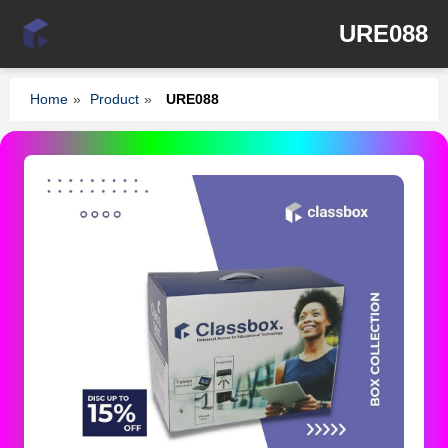
URE088
Home
»
Product
»
URE088