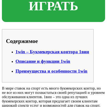
ИГРАТЬ
Содержимое
1win – Букмекерская контора 1вин
Описание и функции 1win
Преимущества и особенности 1win
В мире ставок на спорт есть много букмекерских контор, но
не все из них могут похвастаться своей репутацией и уровнем
обслуживания клиентов. 1вин – это одна из лучших
букмекерских контор, которая предлагает своим клиентам
широкий спектр услуг и возможностей для ставок на спорт.