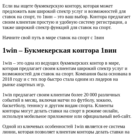
Если вы ищете букмекерскую контору, которая может
предложить вам широкий спектр услуг и возможностей для
ставок на спорт, то 1вин – это ваш выбор. Контора предлагает
своим клиентам простую и удобную систему регистрации, а
также широкий спектр функций для ставок на спорт.
Начните свой путь в мире ставок на спорт с 1вин
1win – Букмекерская контора 1вин
1win – это одна из ведущих букмекерских контор в мире,
которая предлагает своим клиентам широкий спектр услуг и
возможностей для ставок на спорт. Компания была основана в
2018 году и с тех пор быстро стала одним из лидеров на
рынке азартных игр.
1win предлагает своим клиентам более 20 000 различных
событий в месяц, включая матчи по футболу, хоккею,
баскетболу, теннису и другим видам спорта. Клиенты
конторы могут делать ставки на спорт в режиме онлайн,
используя мобильное приложение или официальный веб-сайт.
Одной из ключевых особенностей 1win является ее система
линии, которая позволяет клиентам конторы делать ставки на