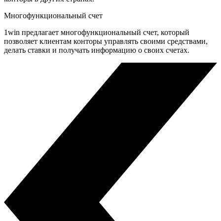
Многофункциональный счет
1win предлагает многофункциональный счет, который
позволяет клиентам конторы управлять своими средствами,
делать ставки и получать информацию о своих счетах.