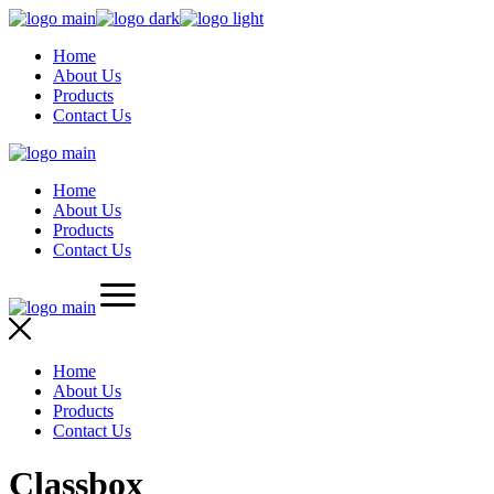
Skip
to
Home
the
About Us
content
Products
Contact Us
Home
About Us
Products
Contact Us
Home
About Us
Products
Contact Us
Classbox