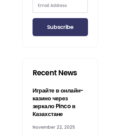
Subscribe
Recent News
Играйте в онлайн-
казино через
зеркало Pinco в
Казахстане
November 22, 2025