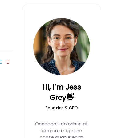
Hi, I’m Jess
Grey👋
Founder & CEO
Occaecati doloribus et
laborum magnam
conse quatur enim