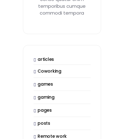
temporibus cumque
commodi tempora
articles
Coworking
games
gaming
pages
posts
Remote work