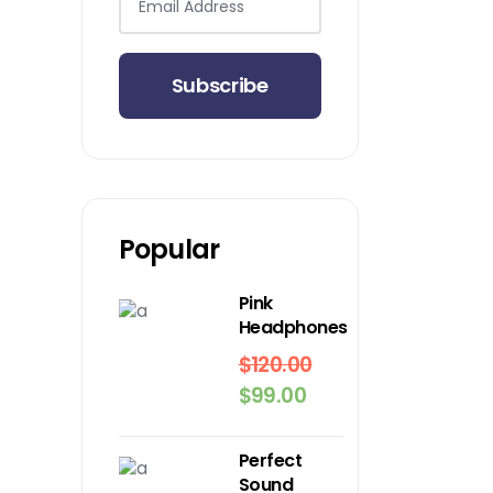
Subscribe
Popular
Pink
Headphones
$
120.00
Original
Current
$
99.00
price
price
was:
is:
$120.00.
$99.00.
Perfect
Sound