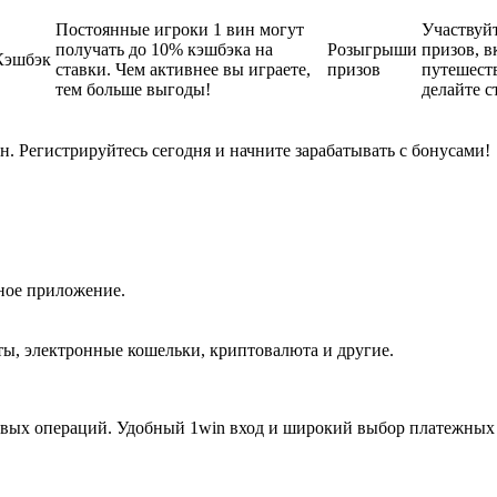
Постоянные игроки 1 вин могут
Участвуй
получать до 10% кэшбэка на
Розыгрыши
призов, в
Кэшбэк
ставки. Чем активнее вы играете,
призов
путешеств
тем больше выгоды!
делайте с
. Регистрируйтесь сегодня и начните зарабатывать с бонусами!
ное приложение.
ы, электронные кошельки, криптовалюта и другие.
совых операций. Удобный 1win вход и широкий выбор платежных