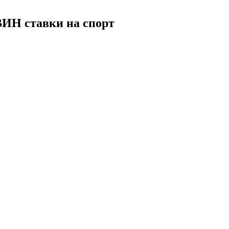
ВИН ставки на спорт