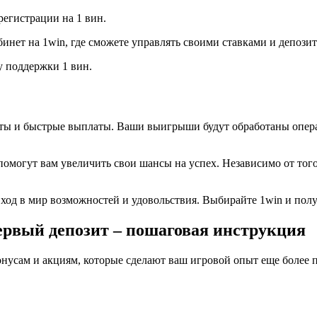
регистрации на 1 вин.
инет на 1win, где сможете управлять своими ставками и депози
у поддержки 1 вин.
ты и быстрые выплаты. Ваши выигрыши будут обработаны операт
помогут вам увеличить свои шансы на успех. Независимо от того
а вход в мир возможностей и удовольствия. Выбирайте 1win и пол
первый депозит – пошаговая инструкция
нусам и акциям, которые сделают ваш игровой опыт еще более 