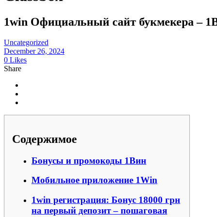
1win Официальный сайт букмекера – 1
Uncategorized
December 26, 2024
0
Likes
Share
Содержимое
Бонусы и промокоды 1Вин
Мобильное приложение 1Win
1win регистрация: Бонус 18000 грн
на первый депозит – пошаговая