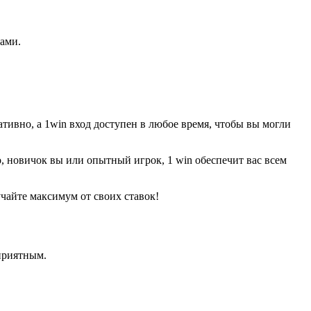
тами.
ивно, а 1win вход доступен в любое время, чтобы вы могли
, новичок вы или опытный игрок, 1 win обеспечит вас всем
учайте максимум от своих ставок!
приятным.