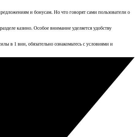
предложениям и бонусам. Но что говорят сами пользователи о
разделе казино. Особое внимание уделяется удобству
лы в 1 вин, обязательно ознакомьтесь с условиями и