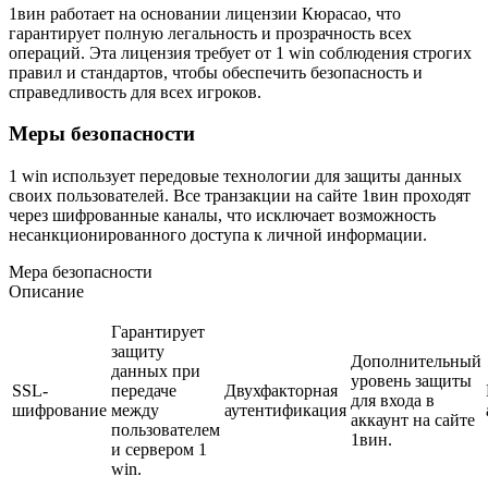
1вин работает на основании лицензии Кюрасао, что
гарантирует полную легальность и прозрачность всех
операций. Эта лицензия требует от 1 win соблюдения строгих
правил и стандартов, чтобы обеспечить безопасность и
справедливость для всех игроков.
Меры безопасности
1 win использует передовые технологии для защиты данных
своих пользователей. Все транзакции на сайте 1вин проходят
через шифрованные каналы, что исключает возможность
несанкционированного доступа к личной информации.
Мера безопасности
Описание
Гарантирует
защиту
Дополнительный
данных при
уровень защиты
SSL-
передаче
Двухфакторная
для входа в
шифрование
между
аутентификация
аккаунт на сайте
пользователем
1вин.
и сервером 1
win.