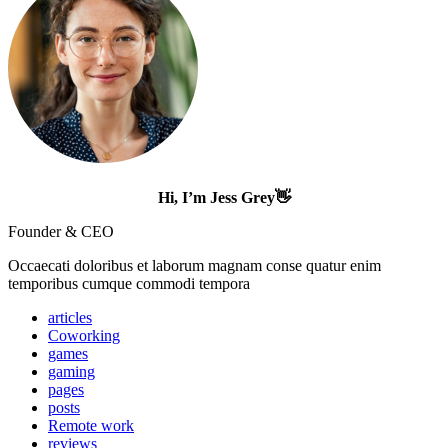
Hi, I’m Jess Grey👋
Founder & CEO
Occaecati doloribus et laborum magnam conse quatur enim
temporibus cumque commodi tempora
articles
Coworking
games
gaming
pages
posts
Remote work
reviews