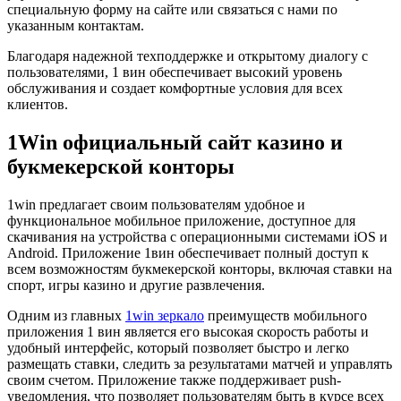
специальную форму на сайте или связаться с нами по
указанным контактам.
Благодаря надежной техподдержке и открытому диалогу с
пользователями, 1 вин обеспечивает высокий уровень
обслуживания и создает комфортные условия для всех
клиентов.
1Win официальный сайт казино и
букмекерской конторы
1win предлагает своим пользователям удобное и
функциональное мобильное приложение, доступное для
скачивания на устройства с операционными системами iOS и
Android. Приложение 1вин обеспечивает полный доступ к
всем возможностям букмекерской конторы, включая ставки на
спорт, игры казино и другие развлечения.
Одним из главных
1win зеркало
преимуществ мобильного
приложения 1 вин является его высокая скорость работы и
удобный интерфейс, который позволяет быстро и легко
размещать ставки, следить за результатами матчей и управлять
своим счетом. Приложение также поддерживает push-
уведомления, что позволяет пользователям быть в курсе всех