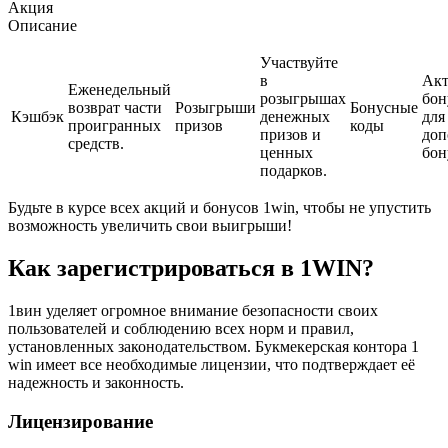
Акция
Описание
Участвуйте
в
Акт
Еженедельный
розыгрышах
бон
возврат части
Розыгрыши
Бонусные
Кэшбэк
денежных
для
проигранных
призов
коды
призов и
доп
средств.
ценных
бон
подарков.
Будьте в курсе всех акций и бонусов 1win, чтобы не упустить
возможность увеличить свои выигрыши!
Как зарегистрироваться в 1WIN?
1вин уделяет огромное внимание безопасности своих
пользователей и соблюдению всех норм и правил,
установленных законодательством. Букмекерская контора 1
win имеет все необходимые лицензии, что подтверждает её
надежность и законность.
Лицензирование