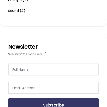
Lifestyle
2
products
4
Sound
4
products
Newsletter
We won’t spam you :)
Subscribe