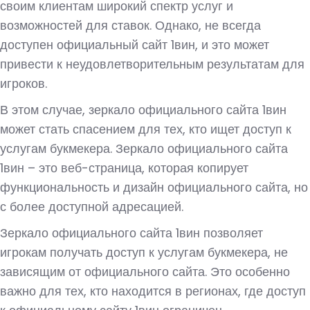
своим клиентам широкий спектр услуг и
возможностей для ставок. Однако, не всегда
доступен официальный сайт 1вин, и это может
привести к неудовлетворительным результатам для
игроков.
В этом случае, зеркало официального сайта 1вин
может стать спасением для тех, кто ищет доступ к
услугам букмекера. Зеркало официального сайта
1вин – это веб-страница, которая копирует
функциональность и дизайн официального сайта, но
с более доступной адресацией.
Зеркало официального сайта 1вин позволяет
игрокам получать доступ к услугам букмекера, не
зависящим от официального сайта. Это особенно
важно для тех, кто находится в регионах, где доступ