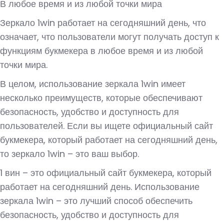
В любое время и из любой точки мира
Зеркало 1win работает на сегодняшний день, что
означает, что пользователи могут получать доступ к
функциям букмекера в любое время и из любой
точки мира.
В целом, использование зеркала 1win имеет
несколько преимуществ, которые обеспечивают
безопасность, удобство и доступность для
пользователей. Если вы ищете официальный сайт
букмекера, который работает на сегодняшний день,
то зеркало 1win – это ваш выбор.
1 вин – это официальный сайт букмекера, который
работает на сегодняшний день. Использование
зеркала 1win – это лучший способ обеспечить
безопасность, удобство и доступность для