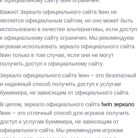
к официальному сайту 1вин ограничен.
Важно! Зеркало официального сайта 1вин не
является официальным сайтом, но оно может быть
использовано в качестве альтернативы, если доступ
к официальному сайту ограничен. Мы рекомендуем
игрокам использовать зеркало официального сайта
1вин только в том случае, если они не могут
получить доступ к официальному сайту.
Зеркало официального сайта 1вин – это безопасный
и надежный способ получить доступ к услугам
букмекера, не зависящим от официального сайта.
В целом, зеркало официального сайта
1win зеркало
1вин – это отличный способ для игроков получить
доступ к услугам букмекера, не зависящим от
официального сайта. Мы рекомендуем игрокам