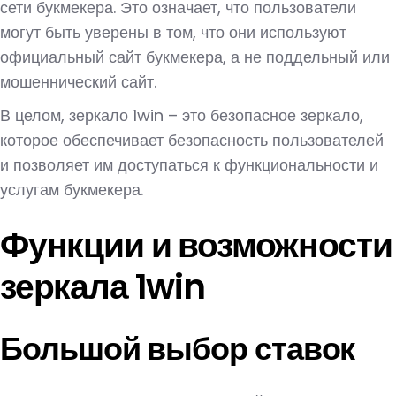
сети букмекера. Это означает, что пользователи
могут быть уверены в том, что они используют
официальный сайт букмекера, а не поддельный или
мошеннический сайт.
В целом, зеркало 1win – это безопасное зеркало,
которое обеспечивает безопасность пользователей
и позволяет им доступаться к функциональности и
услугам букмекера.
Функции и возможности
зеркала 1win
Большой выбор ставок