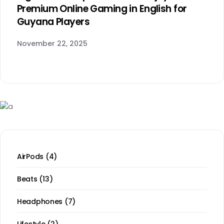
Premium Online Gaming in English for
Guyana Players
November 22, 2025
4
AirPods
4
products
13
Beats
13
products
7
Headphones
7
products
2