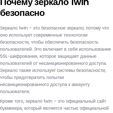
Почему зеркало 1win
безопасно
Зеркало 1win – это безопасное зеркало, потому что
оно использует современные технологии
безопасности, чтобы обеспечить безопасность
пользователей. Это включает в себя использование
SSL-шифрования, которое защищает данные
пользователей от несанкционированного доступа.
Зеркало также использует системы безопасности,
чтобы предотвратить попытки
несанкционированного доступа к аккаунту
пользователя.
Кроме того, зеркало 1win – это официальный сайт
букмекера, который является частью официальной