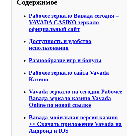
Содержимое
Рабочее зеркало Вавада сегодня –
VAVADA CASINO зеркало
официальный сайт
Доступность и удобство
использования
Разнообразие игр и бонусы
Рабочее зеркало сайта Vavada
Казино
Vavada зеркало на сегодня Рабочее
Вавада зеркало казино Vavada
Online по новой ссылке
Вавада мобильная версия казино
>> Скачать приложение Vavada на
Андроид и IOS