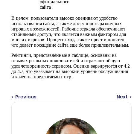
официального
сайта
В целом, пользователи высоко оценивают удобство
использования сайта, а также доступность различных
игровых возможностей. Рабочие зеркала обеспечивают
стабильный доступ, что является важным фактором для
многих игроков. Процесс входа также прост и понятен,
что делает посещение сайта еще более привлекательным.
Рейтинги, представленные в таблице, основаны на
отзывах реальных пользователей и отражают общую
удовлетворенность сервисом. Оценки варьируются от 4.2
до 4.7, что указывает на высокий уровень обслуживания
и качества предлагаемых игр.
Previous
Next