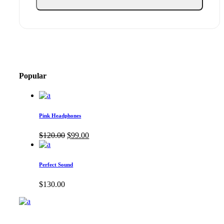
Popular
Pink Headphones
Original
Current
$
120.00
$
99.00
price
price
was:
is:
$120.00.
$99.00.
Perfect Sound
$
130.00