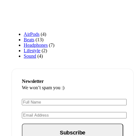
4
AirPods
4
13
products
Beats
13
products
7
Headphones
7
2
products
Lifestyle
2
4
products
Sound
4
products
Newsletter
We won’t spam you :)
Subscribe