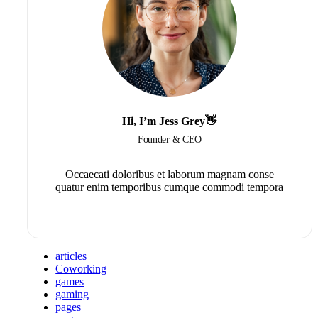
Hi, I’m Jess Grey👋
Founder & CEO
Occaecati doloribus et laborum magnam conse
quatur enim temporibus cumque commodi tempora
articles
Coworking
games
gaming
pages