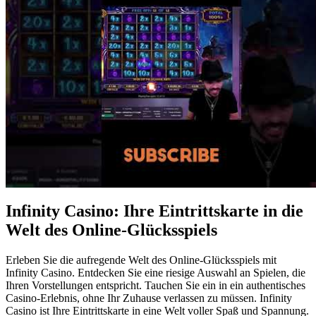
Infinity Casino: Ihre Eintrittskarte in die
Welt des Online-Glücksspiels
Erleben Sie die aufregende Welt des Online-Glücksspiels mit
Infinity Casino. Entdecken Sie eine riesige Auswahl an Spielen, die
Ihren Vorstellungen entspricht. Tauchen Sie ein in ein authentisches
Casino-Erlebnis, ohne Ihr Zuhause verlassen zu müssen. Infinity
Casino ist Ihre Eintrittskarte in eine Welt voller Spaß und Spannung.