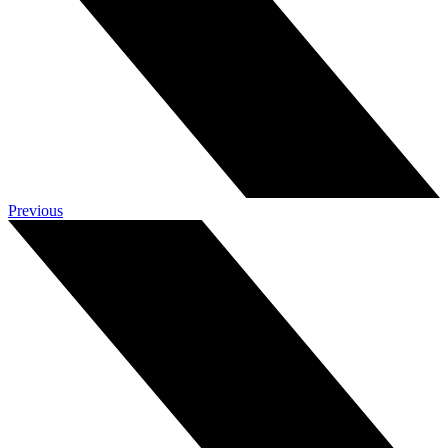
Previous