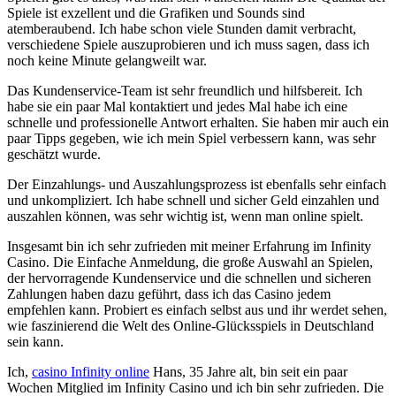
Spiele ist exzellent und die Grafiken und Sounds sind
atemberaubend. Ich habe schon viele Stunden damit verbracht,
verschiedene Spiele auszuprobieren und ich muss sagen, dass ich
noch keine Minute gelangweilt war.
Das Kundenservice-Team ist sehr freundlich und hilfsbereit. Ich
habe sie ein paar Mal kontaktiert und jedes Mal habe ich eine
schnelle und professionelle Antwort erhalten. Sie haben mir auch ein
paar Tipps gegeben, wie ich mein Spiel verbessern kann, was sehr
geschätzt wurde.
Der Einzahlungs- und Auszahlungsprozess ist ebenfalls sehr einfach
und unkompliziert. Ich habe schnell und sicher Geld einzahlen und
auszahlen können, was sehr wichtig ist, wenn man online spielt.
Insgesamt bin ich sehr zufrieden mit meiner Erfahrung im Infinity
Casino. Die Einfache Anmeldung, die große Auswahl an Spielen,
der hervorragende Kundenservice und die schnellen und sicheren
Zahlungen haben dazu geführt, dass ich das Casino jedem
empfehlen kann. Probiert es einfach selbst aus und ihr werdet sehen,
wie faszinierend die Welt des Online-Glücksspiels in Deutschland
sein kann.
Ich,
casino Infinity online
Hans, 35 Jahre alt, bin seit ein paar
Wochen Mitglied im Infinity Casino und ich bin sehr zufrieden. Die