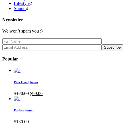
2
products
Lifestyle
2
4
products
Sound
4
products
Newsletter
We won’t spam you :)
Subscribe
Popular
Pink Headphones
Original
Current
$
120.00
$
99.00
price
price
was:
is:
$120.00.
$99.00.
Perfect Sound
$
130.00