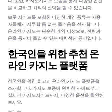
다. 또한, 카지노사이트 모음을 통해 다양한 옵션
을 비교하고 최적의 선택을 할 수 있습니다.
슬롯 사이트를 포함한 다양한 게임 종류는 사용
자들에게 지루할 틈 없는 즐거움을 선사합니다.
온라인 카지노는 단순한 게임 이상으로, 전략과
운을 동시에 즐길 수 있는 매력적인 공간입니다.
한국인을 위한 추천 온
라인 카지노 플랫폼
한국인을 위한 최고의 온라인 카지노 플랫폼을
소개합니다. 카지노 보증이 완벽한 사이트부터
실시간 카지노사이트까지, 다양한 옵션을 확인해
보세요.
플랫폼