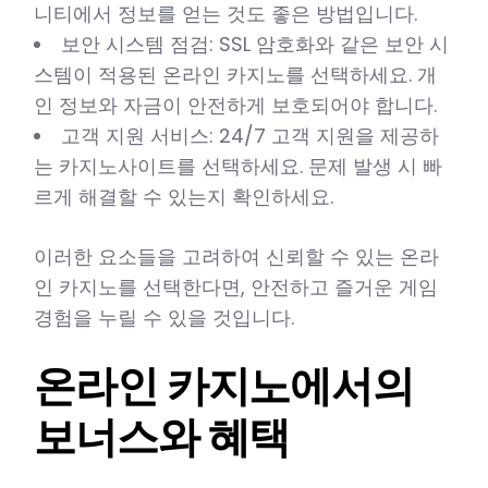
니티에서 정보를 얻는 것도 좋은 방법입니다.
보안 시스템 점검: SSL 암호화와 같은 보안 시
스템이 적용된 온라인 카지노를 선택하세요. 개
인 정보와 자금이 안전하게 보호되어야 합니다.
고객 지원 서비스: 24/7 고객 지원을 제공하
는 카지노사이트를 선택하세요. 문제 발생 시 빠
르게 해결할 수 있는지 확인하세요.
이러한 요소들을 고려하여 신뢰할 수 있는 온라
인 카지노를 선택한다면, 안전하고 즐거운 게임
경험을 누릴 수 있을 것입니다.
온라인 카지노에서의
보너스와 혜택