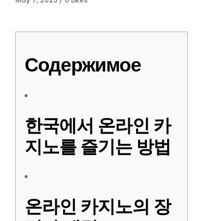
May 7, 2025
0
Likes
Содержимое
한국에서 온라인 카
지노를 즐기는 방법
온라인 카지노의 장