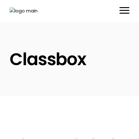
Skip
to
the
content
Classbox