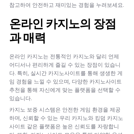
참고하여 안전하고 재미있는 경험을 누려보세요.
온라인 카지노의 장점
과 매력
온라인 카지노는 전통적인 카지노와 달리 언제
어디서나 편리하게 즐길 수 있는 장점이 있습니
다. 특히, 실시간 카지노사이트를 통해 생생한 게
임 경험을 느낄 수 있으며, 다양한 카지노사이트
추천을 통해 자신에게 맞는 플랫폼을 선택할 수
있습니다.
카지노 보증 시스템은 안전한 게임 환경을 제공
하며, 신뢰할 수 있는 우리 카지노와 킹덤 카지노
사이트 같은 플랫폼은 높은 신뢰도를 자랑합니