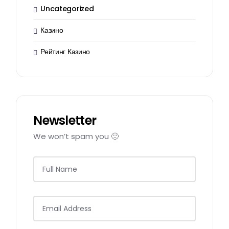
Uncategorized
Казино
Рейтинг Казино
Newsletter
We won’t spam you 🙂