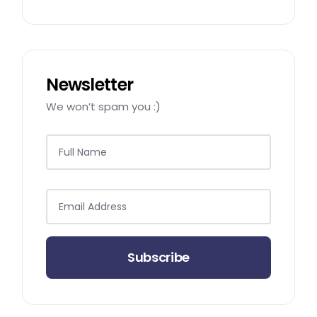
Newsletter
We won’t spam you :)
Subscribe