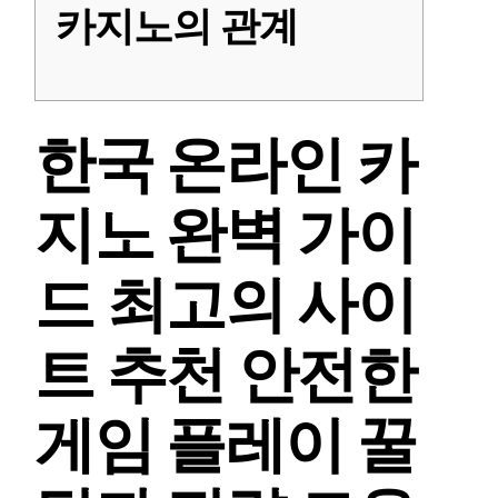
카지노의 관계
한국 온라인 카
지노 완벽 가이
드 최고의 사이
트 추천 안전한
게임 플레이 꿀