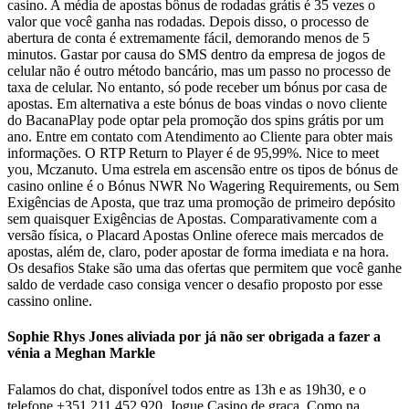
pelo lado direito, enquanto os eventos principais ao centro. Blogue e
glossário disponível no Placard. Só assim terá certeza de que as
transações são fiáveis e seguras e de que tem sempre resposta, se
surgir alguma questão. Abrangemos Taças, Ligas, Torneios e Jogos
Amigáveis de países e equipas de todo o Mundo, disponibilizando
estatísticas sobre os marcadores de golos, resultados finais e ao
intervalo, cartões amarelos e vermelhos, entre outras funcionalidades
e eventos que irão ajudar os utilizadores a ter um conhecimento mais
completo e agradável dos desportos disponibilizados. Vem
conhecerA Quinta do Ó. Com, nós somos especializados em ofertas
sem depósito, sabemos que em 99% das vezes você irá receber uma
oferta de bônus sem usar um código de bônus. Existe ainda um
outro bónus de registo, que oferece o mesmo valor do depósito
inicial, até um limite máximo de 500 €. Alguns de nossos parceiros
processam seus dados como parte legítima de negócio sem solicitar
consentimento. Agora, desde junho de 2021, a marca também
lançou um casino online que não deve demorar muito de ganhar
espaço. 18Jogue com responsabilidade. Controle Parental, Apostas
Responsáveis, Problemas com o jogo, Autoexclusão e Recursos
para problemas com o jogo. AGNES 1ª Parte Mari Froes. Já em
outro, a rodada se encerra antes mesmo de chegar em 2x.
OBJECTO DOS SERVIÇOS PROPOSTOS. Classificação94
RTP96. Apesar do Placard ser uma óptima plataforma de apostas e
casino legal, há outras boas opções em Portugal. No entanto,
existem vários aspetos que deve ter em consideração. Júlia