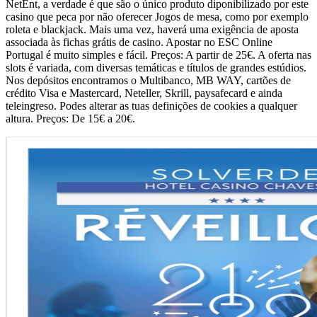
NetEnt, a verdade é que são o único produto diponibilizado por este
casino que peca por não oferecer Jogos de mesa, como por exemplo
roleta e blackjack. Mais uma vez, haverá uma exigência de aposta
associada às fichas grátis de casino. Apostar no ESC Online
Portugal é muito simples e fácil. Preços: A partir de 25€. A oferta nas
slots é variada, com diversas temáticas e títulos de grandes estúdios.
Nos depósitos encontramos o Multibanco, MB WAY, cartões de
crédito Visa e Mastercard, Neteller, Skrill, paysafecard e ainda
teleingreso. Podes alterar as tuas definições de cookies a qualquer
altura. Preços: De 15€ a 20€.