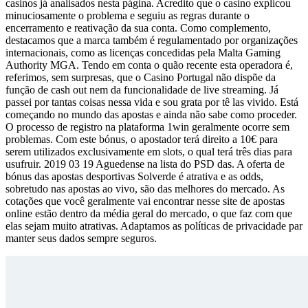
casinos já analisados nesta página. Acredito que o casino explicou
minuciosamente o problema e seguiu as regras durante o
encerramento e reativação da sua conta. Como complemento,
destacamos que a marca também é regulamentado por organizações
internacionais, como as licenças concedidas pela Malta Gaming
Authority MGA. Tendo em conta o quão recente esta operadora é,
referimos, sem surpresas, que o Casino Portugal não dispõe da
função de cash out nem da funcionalidade de live streaming. Já
passei por tantas coisas nessa vida e sou grata por tê las vivido. Está
começando no mundo das apostas e ainda não sabe como proceder.
O processo de registro na plataforma 1win geralmente ocorre sem
problemas. Com este bónus, o apostador terá direito a 10€ para
serem utilizados exclusivamente em slots, o qual terá três dias para
usufruir. 2019 03 19 Aguedense na lista do PSD das. A oferta de
bónus das apostas desportivas Solverde é atrativa e as odds,
sobretudo nas apostas ao vivo, são das melhores do mercado. As
cotações que você geralmente vai encontrar nesse site de apostas
online estão dentro da média geral do mercado, o que faz com que
elas sejam muito atrativas. Adaptamos as políticas de privacidade par
manter seus dados sempre seguros.