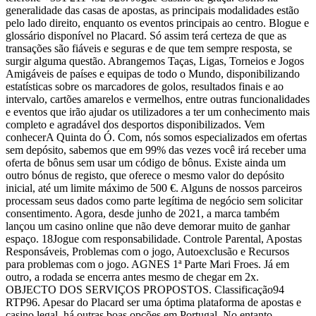
Yakovleva é a editora chefe do site e principal autora dos artigos.
Quer colocar apostas num casino online. Sim, o Algarve Casino é
um alojamento familiar, adequado para trazer a família. Isso
acontece automaticamente na maioria dos Casinos com bónus online
Portugal, mas vale a pena verificar. Na Stake você encontrará um
dos processos de registro mais simples do mercado, vale salientar
que a casa e proíbe totalmente o cadastro de menores de idade em
sua plataforma, e por isso veremos mais frente que ela cobra a
confirmação da sua identidade. Be Gamble Aware: Acesse ajuda
grátis e confidencial por telefone ou online e aprenda a recuperar o
controle. Ao registarem se neste clube, os utilizadores poderão
reclamar um bónus sem depósito na sua área de cliente que deverão
depois utilizar na secção de apostas desportivas.
CAMPEONATO PORTUGAL TODO O TERRENO
MIGUEL BARBOSA FALA DA PROVA Segunda, 21
Setembro 2020 19:49
Os clientes dos cassinos podem jogar nas slot machines caça
níquéis, roleta, blackjack, poker e outros jogos de fortuna e azar.
Aqui surgem os sistemas de encriptação SSL a 256 bits que
protegem os jogadores portugueses e o próprio casino de possíveis
fraudes. Apostas podem envolver riscos financeiros e de
dependência. Uma plataforma criada para mostrar todos os nossos