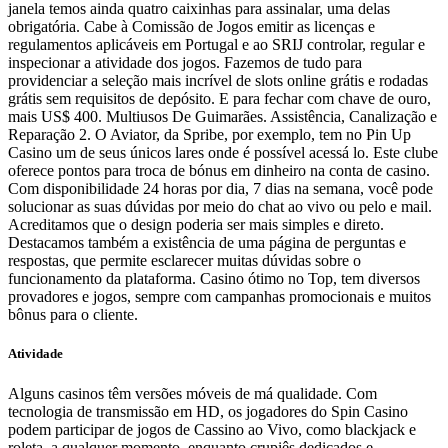
slot machines grátis para jogadores de Portugal. Você deve estar
ciente das competições e mercados onde é possível aproveitar seu
bônus sem depósito. Antes de lhe apresentar a lista das 11 melhores
casas de apostas legais em Portugal, é importante referir que todas
foram analisadas ao detalhe e que constam apenas marcas legais em
Portugal, com licença emitida pelo SRIJ entidade reguladora. Esta é
uma ferramenta útil para acompanhar os resultados de diversas
partidas em tempo real. Cada rodada é totalmente aleatória. 2019 10
22 Recardães: Idosa com bactéria. O rollover é o requisito de aposta
de um bônus de casino. Tal como no website, a aplicação do casino
Solverde garante a total segurança dos seus dados pessoais e
bancários. Se é um principiante no jogo online, recomendamos que
continue a ler e a aprender as bases dos bónus de casino antes de os
escolher e começar a jogar. Tens os cartões de crédito, as mais
populares carteiras eletrónicas do mundo, ou até mesmo o método
de depósito mais comum em Portugal – o Multibanco. O site
CasinoSolverde. Os jogos de “slot machine” são os mais simples de
todos. Divirta se com responsabilidade. Quando entramos no site do
Casino Portugal, via motor de pesquisa do Google, somos levados
para a casa de apostas, que serve como página de entrada. 805, mas
suas apostas não foram cumpridas quando de repente o cassino
congelou sua conta. Clínicas Dentárias 74%. Para consultoria utilize
o código PARCEIRODOC9 no contato com as consultoras. O
catálogo de entretenimento deve ser composto de jogos de editoras
de renome e o apoio ao cliente deverá estar sempre ao nosso dispor.