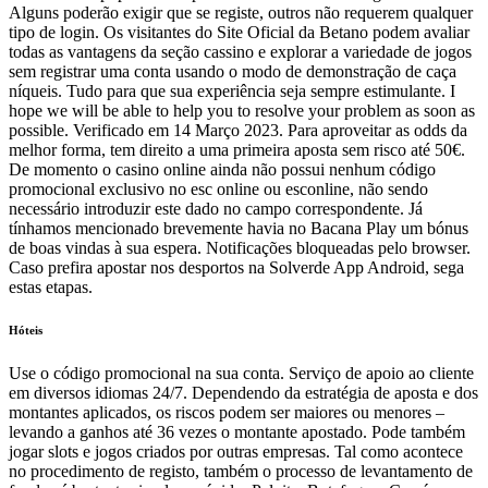
inovações para casino online. A história dos casinos portugueses é
rica e muito interessante. O site também está todo em português,
embora o atendimento ao cliente seja em inglês. Porém, o site está
otimizado para dispositivos móveis e todos os tipos de ecrã. Cassino
Sem Depósito Que Aceptan Paypal Argentina Em Brasil. Um
produto da Playmaker.
Wilds of Fortune
Através da nossa aplicação tem acesso aos principais eventos
desportivos com as melhores Odds do mercado, onde pode
facilmente colocar a sua aposta. Iniciar com jogadas mínima caso
esteja dar aumentar aposta. O director artístico do Casino Estoril
mais conhecido e destacado, e que deu início a esta actividade, foi
Francisco José Faria Duarte, mais conhecido por Francisco Duarte,
o qual foi contratado por José Teodoro dos Santos em 1958. Agora,
vamos entrar na questão de como tirar partido desta oferta especial
do Casino Betclic bónus de 40€. Apesar de terem um valor mínimo,
os levantamentos são gratuitos, ou seja, é preciso ter na sua conta
pelo menos 10 euros para poder fazer o levantamento, mas nada é
cobrado para que seja feito. These may be given for many different
reasons, including receiving more sign ups and deposits than other
gamers, or winning a jackpot. Assim, como explicamos mais acima,
os clientes da Betano tem a oportunidade de concorrer todos os dias