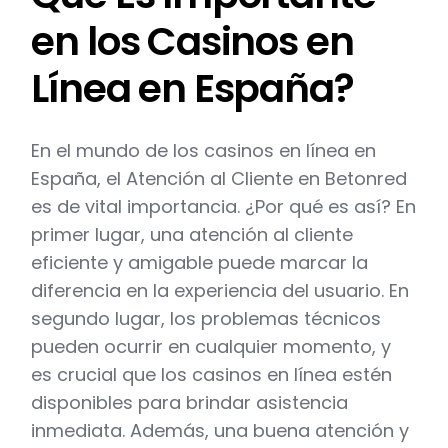
en los Casinos en
Línea en España?
En el mundo de los casinos en línea en
España, el Atención al Cliente en Betonred
es de vital importancia. ¿Por qué es así? En
primer lugar, una atención al cliente
eficiente y amigable puede marcar la
diferencia en la experiencia del usuario. En
segundo lugar, los problemas técnicos
pueden ocurrir en cualquier momento, y
es crucial que los casinos en línea estén
disponibles para brindar asistencia
inmediata. Además, una buena atención y