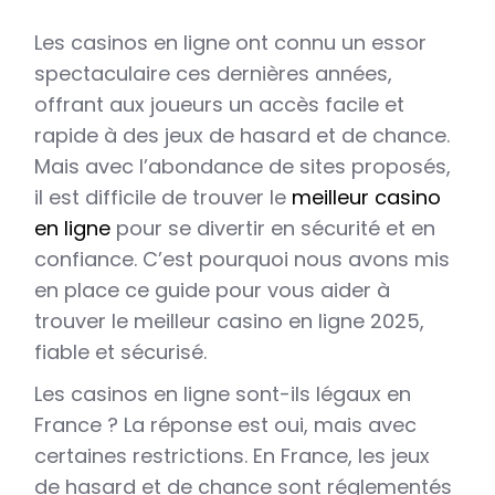
Les casinos en ligne ont connu un essor
spectaculaire ces dernières années,
offrant aux joueurs un accès facile et
rapide à des jeux de hasard et de chance.
Mais avec l’abondance de sites proposés,
il est difficile de trouver le
meilleur casino
en ligne
pour se divertir en sécurité et en
confiance. C’est pourquoi nous avons mis
en place ce guide pour vous aider à
trouver le meilleur casino en ligne 2025,
fiable et sécurisé.
Les casinos en ligne sont-ils légaux en
France ? La réponse est oui, mais avec
certaines restrictions. En France, les jeux
de hasard et de chance sont réglementés