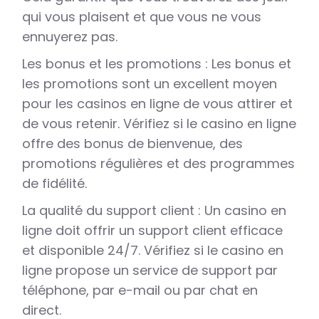
qui vous plaisent et que vous ne vous
ennuyerez pas.
Les bonus et les promotions : Les bonus et
les promotions sont un excellent moyen
pour les casinos en ligne de vous attirer et
de vous retenir. Vérifiez si le casino en ligne
offre des bonus de bienvenue, des
promotions régulières et des programmes
de fidélité.
La qualité du support client : Un casino en
ligne doit offrir un support client efficace
et disponible 24/7. Vérifiez si le casino en
ligne propose un service de support par
téléphone, par e-mail ou par chat en
direct.