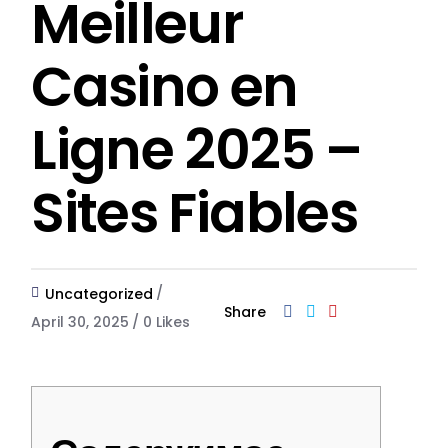
Meilleur
Casino en
Ligne 2025 –
Sites Fiables
Uncategorized
Share
April 30, 2025
0
Likes