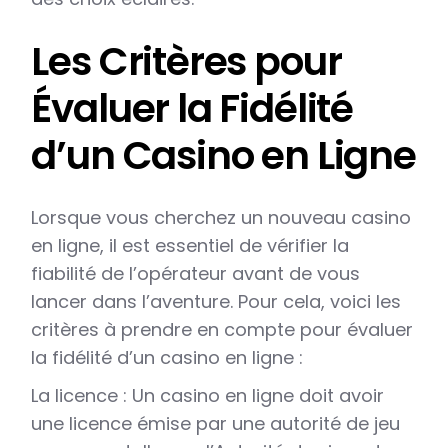
Les Critères pour
Évaluer la Fidélité
d’un Casino en Ligne
Lorsque vous cherchez un nouveau casino
en ligne, il est essentiel de vérifier la
fiabilité de l’opérateur avant de vous
lancer dans l’aventure. Pour cela, voici les
critères à prendre en compte pour évaluer
la fidélité d’un casino en ligne :
La licence : Un casino en ligne doit avoir
une licence émise par une autorité de jeu