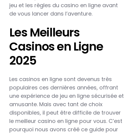
jeu et les règles du casino en ligne avant
de vous lancer dans l’aventure.
Les Meilleurs
Casinos en Ligne
2025
Les casinos en ligne sont devenus très
populaires ces dernières années, offrant
une expérience de jeu en ligne sécurisée et
amusante. Mais avec tant de choix
disponibles, il peut être difficile de trouver
le meilleur casino en ligne pour vous. C’est
pourquoi nous avons créé ce guide pour