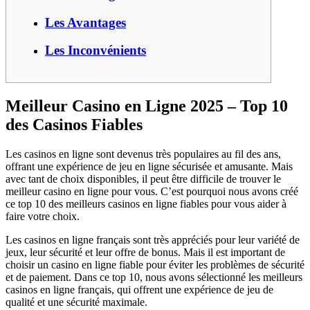
Les Avantages
Les Inconvénients
Meilleur Casino en Ligne 2025 – Top 10
des Casinos Fiables
Les casinos en ligne sont devenus très populaires au fil des ans,
offrant une expérience de jeu en ligne sécurisée et amusante. Mais
avec tant de choix disponibles, il peut être difficile de trouver le
meilleur casino en ligne pour vous. C’est pourquoi nous avons créé
ce top 10 des meilleurs casinos en ligne fiables pour vous aider à
faire votre choix.
Les casinos en ligne français sont très appréciés pour leur variété de
jeux, leur sécurité et leur offre de bonus. Mais il est important de
choisir un casino en ligne fiable pour éviter les problèmes de sécurité
et de paiement. Dans ce top 10, nous avons sélectionné les meilleurs
casinos en ligne français, qui offrent une expérience de jeu de
qualité et une sécurité maximale.