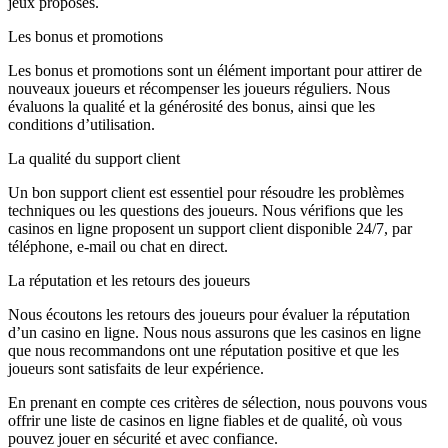
jeux proposés.
Les bonus et promotions
Les bonus et promotions sont un élément important pour attirer de
nouveaux joueurs et récompenser les joueurs réguliers. Nous
évaluons la qualité et la générosité des bonus, ainsi que les
conditions d’utilisation.
La qualité du support client
Un bon support client est essentiel pour résoudre les problèmes
techniques ou les questions des joueurs. Nous vérifions que les
casinos en ligne proposent un support client disponible 24/7, par
téléphone, e-mail ou chat en direct.
La réputation et les retours des joueurs
Nous écoutons les retours des joueurs pour évaluer la réputation
d’un casino en ligne. Nous nous assurons que les casinos en ligne
que nous recommandons ont une réputation positive et que les
joueurs sont satisfaits de leur expérience.
En prenant en compte ces critères de sélection, nous pouvons vous
offrir une liste de casinos en ligne fiables et de qualité, où vous
pouvez jouer en sécurité et avec confiance.