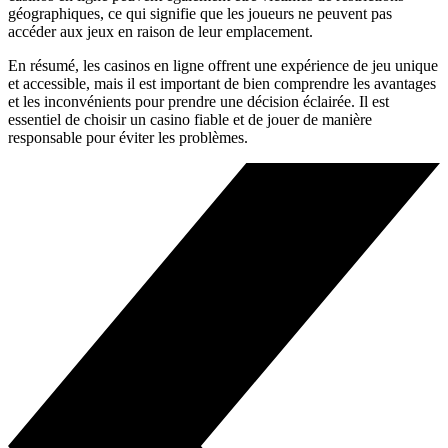
géographiques, ce qui signifie que les joueurs ne peuvent pas
accéder aux jeux en raison de leur emplacement.
En résumé, les casinos en ligne offrent une expérience de jeu unique
et accessible, mais il est important de bien comprendre les avantages
et les inconvénients pour prendre une décision éclairée. Il est
essentiel de choisir un casino fiable et de jouer de manière
responsable pour éviter les problèmes.