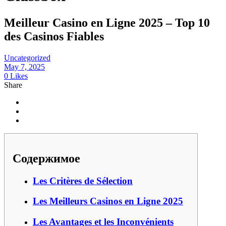
Meilleur Casino en Ligne 2025 – Top 10
des Casinos Fiables
Uncategorized
May 7, 2025
0
Likes
Share
Содержимое
Les Critères de Sélection
Les Meilleurs Casinos en Ligne 2025
Les Avantages et les Inconvénients