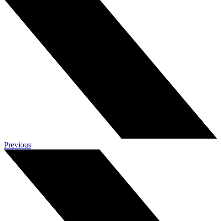
Previous