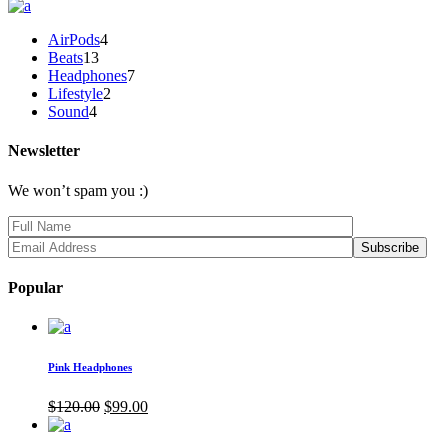
4
AirPods
4
13
products
Beats
13
products
7
Headphones
7
2
products
Lifestyle
2
4
products
Sound
4
products
Newsletter
We won’t spam you :)
Subscribe
Popular
Pink Headphones
Original
Current
$
120.00
$
99.00
price
price
was:
is: