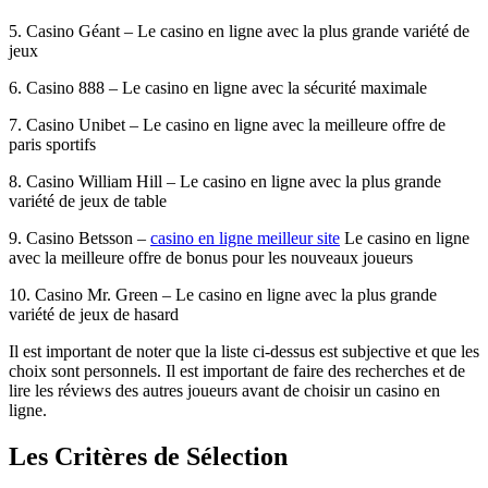
5. Casino Géant – Le casino en ligne avec la plus grande variété de
jeux
6. Casino 888 – Le casino en ligne avec la sécurité maximale
7. Casino Unibet – Le casino en ligne avec la meilleure offre de
paris sportifs
8. Casino William Hill – Le casino en ligne avec la plus grande
variété de jeux de table
9. Casino Betsson –
casino en ligne meilleur site
Le casino en ligne
avec la meilleure offre de bonus pour les nouveaux joueurs
10. Casino Mr. Green – Le casino en ligne avec la plus grande
variété de jeux de hasard
Il est important de noter que la liste ci-dessus est subjective et que les
choix sont personnels. Il est important de faire des recherches et de
lire les réviews des autres joueurs avant de choisir un casino en
ligne.
Les Critères de Sélection