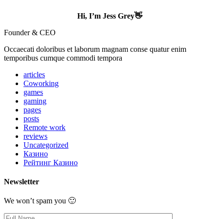
Hi, I’m Jess Grey👋
Founder & CEO
Occaecati doloribus et laborum magnam conse quatur enim
temporibus cumque commodi tempora
articles
Coworking
games
gaming
pages
posts
Remote work
reviews
Uncategorized
Казино
Рейтинг Казино
Newsletter
We won’t spam you 🙂