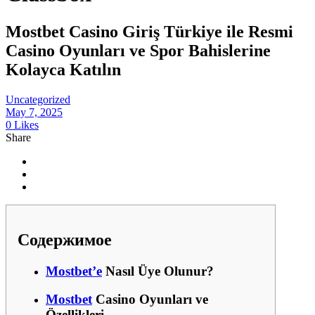
Mostbet Casino Giriş Türkiye ile Resmi
Casino Oyunları ve Spor Bahislerine
Kolayca Katılın
Uncategorized
May 7, 2025
0
Likes
Share
Содержимое
Mostbet’e
Nasıl Üye Olunur?
Mostbet
Casino Oyunları ve
Özellikleri