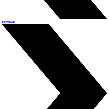
Previous