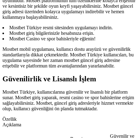
uyumludur. Mosbet platformunun tüm özelliklerine kolayca erişebilir
ve kesintisiz bir şekilde oyun keyfi yaşayabilirsiniz. Mostbet güncel
giriş adresi üzerinden kolayca uygulamayı indirebilir ve hemen
kullanmaya başlayabilirsiniz.
Mostbet Türkiye resmi sitesinden uygulamayı indirin.
Mostbet giriş bilgilerinizle hesabınıza erişin.
Mostbet Casino ve spor bahisleriyle eğlenin!
Mostbet mobil uygulaması, kullanıcı dostu arayüzü ve güvenilirlik
standartlarıyla dikkat çekmektedir. Mostbet Türkiye kullanıcıları, bu
uygulama sayesinde her zaman mostbet güncel giriş adresine
erişebilir ve platformun tüm avantajlarından yararlanabilir.
Güvenilirlik ve Lisanslı İşlem
Mostbet Türkiye, kullanıcılarına güvenilir ve lisanslı bir platform
sunar. Mostbet giriş yaparak, resmi casino ve spor bahislerine erişim
sağlayabilirsiniz. Mostbet, güncel giriş adresleriyle hizmet vermekte
olup, kullanıcı güvenliğini ön planda tutmaktadır.
Özellik
Açıklama
Güvenilir ve