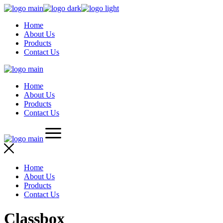
Skip
to
Home
the
About Us
content
Products
Contact Us
Home
About Us
Products
Contact Us
Home
About Us
Products
Contact Us
Classbox