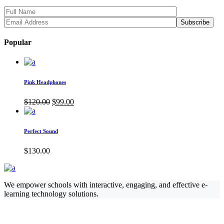
Subscribe
Popular
Pink Headphones
Original
Current
$
120.00
$
99.00
price
price
was:
is:
$120.00.
$99.00.
Perfect Sound
$
130.00
We empower schools with interactive, engaging, and effective e-
learning technology solutions.