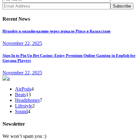
Subscribe
Recent News
Играйте в онлайн-казино через зеркало Pinco в Казахстане
November 22, 2025
Sign In to Pin Up Bet Casino: Enjoy Premium Online Gaming in English for
Guyana Players
November 22, 2025
4
AirPods
4
13
products
Beats
13
products
7
Headphones
7
2
products
Lifestyle
2
4
products
Sound
4
products
Newsletter
We won’t spam you :)