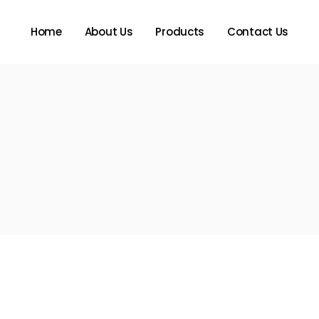
Home
About Us
Products
Contact Us