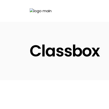
Skip
to
the
content
Classbox