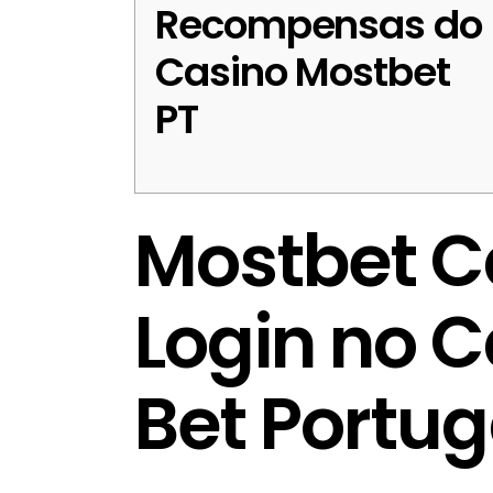
Recompensas do
Casino Mostbet
PT
Mostbet C
Login no 
Bet Portug