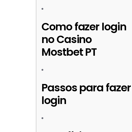
Como fazer login
no Casino
Mostbet PT
Passos para fazer
login