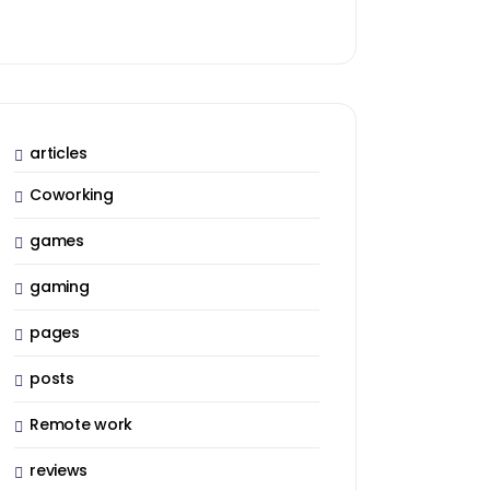
articles
Coworking
games
gaming
pages
posts
Remote work
reviews