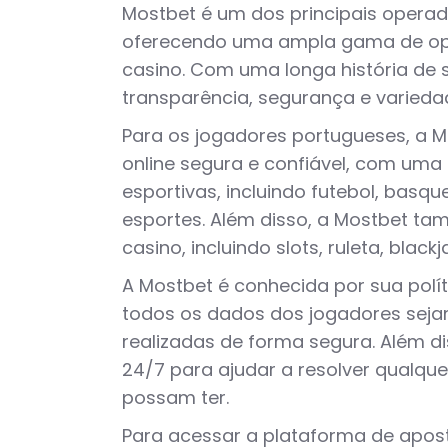
Mostbet é um dos principais operad
oferecendo uma ampla gama de opç
casino. Com uma longa história de 
transparência, segurança e varied
Para os jogadores portugueses, a 
online segura e confiável, com um
esportivas, incluindo futebol, basque
esportes. Além disso, a Mostbet t
casino, incluindo slots, ruleta, black
A Mostbet é conhecida por sua polí
todos os dados dos jogadores seja
realizadas de forma segura. Além d
24/7 para ajudar a resolver qualqu
possam ter.
Para acessar a plataforma de aposta