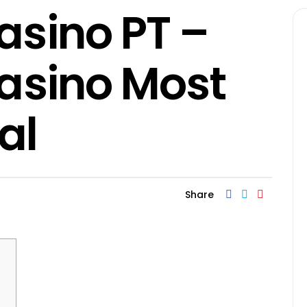
asino PT –
Casino Most
al
Share