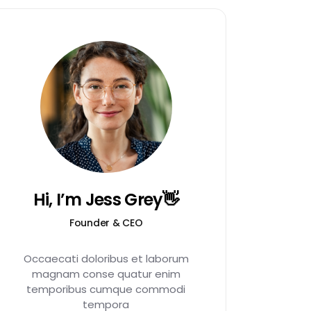
Hi, I’m Jess Grey👋
Founder & CEO
Occaecati doloribus et laborum
magnam conse quatur enim
temporibus cumque commodi
tempora