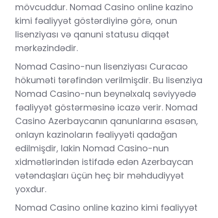
mövcuddur. Nomad Casino online kazino
kimi fəaliyyət göstərdiyinə görə, onun
lisenziyası və qanuni statusu diqqət
mərkəzindədir.
Nomad Casino-nun lisenziyası Curacao
hökuməti tərəfindən verilmişdir. Bu lisenziya
Nomad Casino-nun beynəlxalq səviyyədə
fəaliyyət göstərməsinə icazə verir. Nomad
Casino Azerbaycanın qanunlarına əsasən,
onlayn kazinoların fəaliyyəti qadağan
edilmişdir, lakin Nomad Casino-nun
xidmətlərindən istifadə edən Azerbaycan
vətəndaşları üçün heç bir məhdudiyyət
yoxdur.
Nomad Casino online kazino kimi fəaliyyət