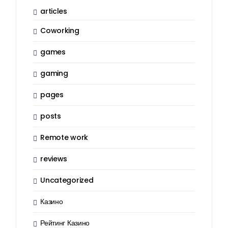
articles
Coworking
games
gaming
pages
posts
Remote work
reviews
Uncategorized
Казино
Рейтинг Казино