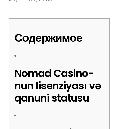
May 21, 2025
0
Likes
Содержимое
Nomad Casino-
nun lisenziyası və
qanuni statusu