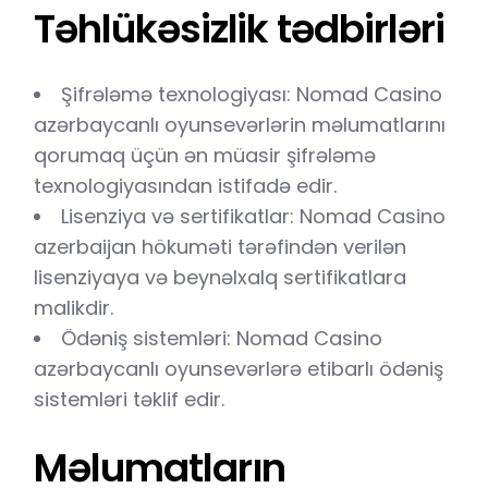
Təhlükəsizlik tədbirləri
Şifrələmə texnologiyası: Nomad Casino
azərbaycanlı oyunsevərlərin məlumatlarını
qorumaq üçün ən müasir şifrələmə
texnologiyasından istifadə edir.
Lisenziya və sertifikatlar: Nomad Casino
azerbaijan hökuməti tərəfindən verilən
lisenziyaya və beynəlxalq sertifikatlara
malikdir.
Ödəniş sistemləri: Nomad Casino
azərbaycanlı oyunsevərlərə etibarlı ödəniş
sistemləri təklif edir.
Məlumatların