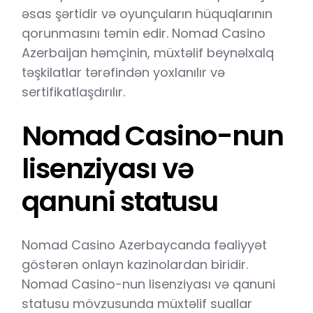
əsas şərtidir və oyunçuların hüquqlarının
qorunmasını təmin edir. Nomad Casino
Azerbaijan həmçinin, müxtəlif beynəlxalq
təşkilatlar tərəfindən yoxlanılır və
sertifikatlaşdırılır.
Nomad Casino-nun
lisenziyası və
qanuni statusu
Nomad Casino Azerbaycanda fəaliyyət
göstərən onlayn kazinolardan biridir.
Nomad Casino-nun lisenziyası və qanuni
statusu mövzusunda müxtəlif suallar