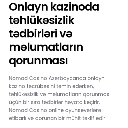
Onlayn kazinoda
təhlükəsizlik
tədbirləri və
məlumatların
qorunması
Nomad Casino Azərbaycanda onlayn
kazino təcrübəsini təmin edərkən,
təhlükəsizlik və məlumatların qorunması
üçün bir sıra tədbirlər həyata keçirir.
Nomad Casino online oyunsevərlərə
etibarlı və qorunan bir mühit təklif edir.