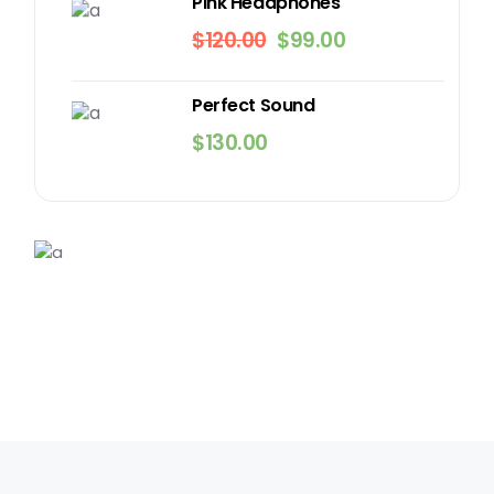
Pink Headphones
$
120.00
$
99.00
Original
Current
price
price
was:
is:
Perfect Sound
$120.00.
$99.00.
$
130.00