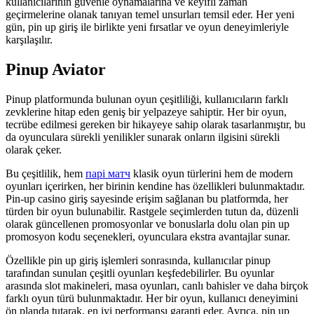
kullanıcılarının güvenle oynamalarına ve keyifli zaman
geçirmelerine olanak tanıyan temel unsurları temsil eder. Her yeni
gün, pin up giriş ile birlikte yeni fırsatlar ve oyun deneyimleriyle
karşılaşılır.
Pinup Aviator
Pinup platformunda bulunan oyun çeşitliliği, kullanıcıların farklı
zevklerine hitap eden geniş bir yelpazeye sahiptir. Her bir oyun,
tecrübe edilmesi gereken bir hikayeye sahip olarak tasarlanmıştır, bu
da oyunculara sürekli yenilikler sunarak onların ilgisini sürekli
olarak çeker.
Bu çeşitlilik, hem
парі матч
klasik oyun türlerini hem de modern
oyunları içerirken, her birinin kendine has özellikleri bulunmaktadır.
Pin-up casino giriş sayesinde erişim sağlanan bu platformda, her
türden bir oyun bulunabilir. Rastgele seçimlerden tutun da, düzenli
olarak güncellenen promosyonlar ve bonuslarla dolu olan pin up
promosyon kodu seçenekleri, oyunculara ekstra avantajlar sunar.
Özellikle pin up giriş işlemleri sonrasında, kullanıcılar pinup
tarafından sunulan çeşitli oyunları keşfedebilirler. Bu oyunlar
arasında slot makineleri, masa oyunları, canlı bahisler ve daha birçok
farklı oyun türü bulunmaktadır. Her bir oyun, kullanıcı deneyimini
ön planda tutarak, en iyi performansı garanti eder. Ayrıca, pin up