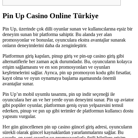
Pin Up Casino Online Türkiye
Pin Up, üzerinde çok dilli oyunlar sunan ve kullanıcılarına eşsiz bir
deneyim sunan bir platforma sahiptir. Bu alanda yer alan
promosyonlar ve bonuslar, oyunculara ekstra avantajlar sunarak
onların deneyimlerini daha da zenginleştirir.
Platformun giriş kapıları, pinup giriş ve pin-up casino giriş gibi
alternatiflerle her zaman açık durumdadır. Bu, oyuncuların kolayca
erişim sağlamasını ve en son promosyonları ve oyunları
keşfetmelerini sağlar. Ayrıca, pin up promosyon kodu gibi fırsatlar,
kayıt olma ve oyun oynamaya başlama aşamasında önemli
avantajlar sunar.
Pin Up’ın mobil uyumlu tasarımı, pin up indir seçeneği ile
oyunculara her an ve her yerde oyun deneyimi sunar. Pin up aviator
gibi popüler oyunlar, platformun geniş oyun yelpazesini temsil
ederken, pinup ve pın up gibi terimler de platformun kullanıcı dostu
yapısını vurgular.
Her gün güncellenen pin up casino güncel giriş adresi, oyuncuların
sürekli olarak güncel kaynaklardan yararlanmalarını sağlar. Bu
sayede, en yeni oyunlar ve promosyonlarla ilgili bilgilere erişim