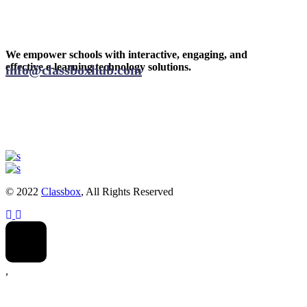
We empower schools with interactive, engaging, and
effective e-learning technology solutions.
info@classboxhub.com
© 2022
Classbox
, All Rights Reserved
,