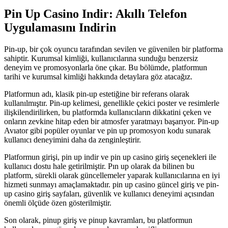
Pin Up Casino Indir: Akıllı Telefon
Uygulamasını Indirin
Pin-up, bir çok oyuncu tarafından sevilen ve güvenilen bir platforma
sahiptir. Kurumsal kimliği, kullanıcılarına sunduğu benzersiz
deneyim ve promosyonlarla öne çıkar. Bu bölümde, platformun
tarihi ve kurumsal kimliği hakkında detaylara göz atacağız.
Platformun adı, klasik pin-up estetiğine bir referans olarak
kullanılmıştır. Pin-up kelimesi, genellikle çekici poster ve resimlerle
ilişkilendirilirken, bu platformda kullanıcıların dikkatini çeken ve
onların zevkine hitap eden bir atmosfer yaratmayı başarıyor. Pin-up
Avıator gibi popüler oyunlar ve pin up promosyon kodu sunarak
kullanıcı deneyimini daha da zenginleştirir.
Platformun girişi, pin up indir ve pin up casino giriş seçenekleri ile
kullanıcı dostu hale getirilmiştir. Pın up olarak da bilinen bu
platform, sürekli olarak güncellemeler yaparak kullanıcılarına en iyi
hizmeti sunmayı amaçlamaktadır. pin up casino güncel giriş ve pin-
up casino giriş sayfaları, güvenlik ve kullanıcı deneyimi açısından
önemli ölçüde özen gösterilmiştir.
Son olarak, pinup giriş ve pinup kavramları, bu platformun