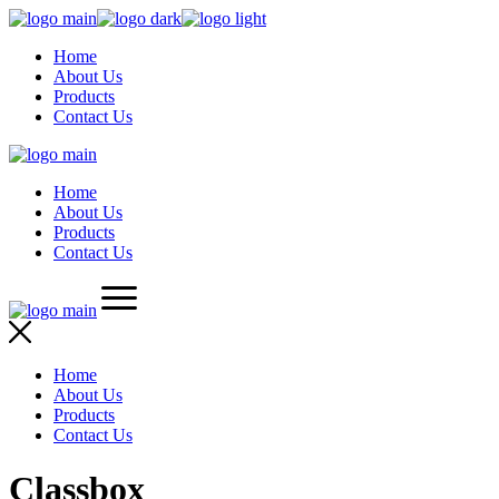
Skip
to
Home
the
About Us
content
Products
Contact Us
Home
About Us
Products
Contact Us
Home
About Us
Products
Contact Us
Classbox