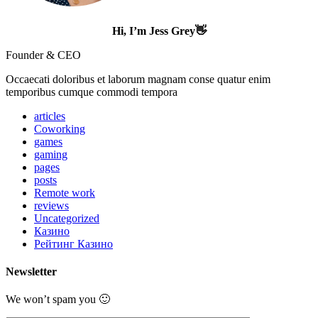
Hi, I’m Jess Grey👋
Founder & CEO
Occaecati doloribus et laborum magnam conse quatur enim
temporibus cumque commodi tempora
articles
Coworking
games
gaming
pages
posts
Remote work
reviews
Uncategorized
Казино
Рейтинг Казино
Newsletter
We won’t spam you 🙂