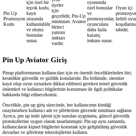
için özel bir
oyununda
üyeler
teşvik kodu,
özel bonuslar
Oyun içi
için
Pin Up
kayıt
ve
promosyon
geçerlidir,
Pin-Up
Promosyon
sırasında
promosyonlar,
belirli oyu
minimum
Aviator
Kodu
kullanılabilir
oyunculara
koşulların
birinci
ve ekstra
daha fazla
tabidir.
yatırım
bonuslar
kazanç
miktarı
sunar.
imkanı sunar.
vardır.
Pin Up Aviator Giriş
Pinup platformunun kullanıcıları için en önemli önceliklerinden biri,
kesinlikle güvenlik ve gizlilik konularıdır. Bu bölümde, sitemize
kayıt olup oyun oynarken dikkat edilmesi gereken temel güvenlik
önlemleri ve kullanıcı bilgilerinin korunması ile ilgili politikalar
hakkında bilgi edineceksiniz.
Öncelikle, pin up giriş sürecinde, her kullanıcının kimliği
onaylanırken kullanıcı adı ve şifrelerinin güvende tutulması sağlanır.
Ayrıca, pin up indir işlemi için sunulan uygulama, güncel güvenlik
protokollerine uygun olarak tasarlanmıştır. Pin-up aynı zamanda,
kullanıcıların kişisel bilgilerini korumak için geliştirilmiş güvenlik
duvarları ve şifreleme teknolojilerini kullanır.