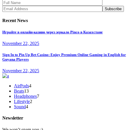
Subscribe
Recent News
Играйте в онлайн-казино через зеркало Pinco в Казахстане
November 22, 2025
Sign In to Pin Up Bet Casino: Enjoy Premium Online Gaming in English for
Guyana Players
November 22, 2025
4
AirPods
4
13
products
Beats
13
products
7
Headphones
7
2
products
Lifestyle
2
4
products
Sound
4
products
Newsletter
We won’t spam you :)