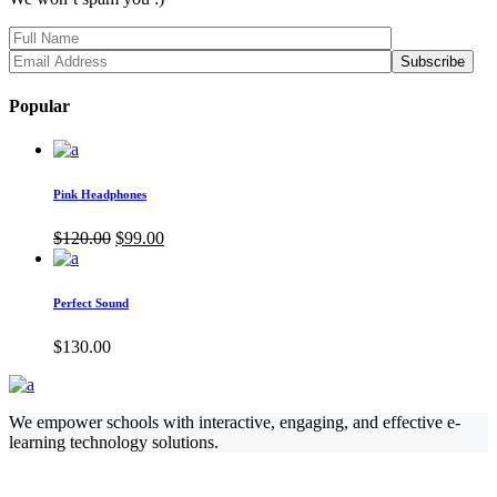
Subscribe
Popular
Pink Headphones
Original
Current
$
120.00
$
99.00
price
price
was:
is:
$120.00.
$99.00.
Perfect Sound
$
130.00
We empower schools with interactive, engaging, and effective e-
learning technology solutions.